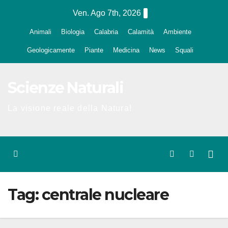
Salta
Ven. Ago 7th, 2026
al
Animali
Biologia
Calabria
Calamità
Ambiente
contenuto
Geologicamente
Piante
Medicina
News
Squali
Scienze Naturali
La visione reale della Natura!
Tag:
centrale nucleare