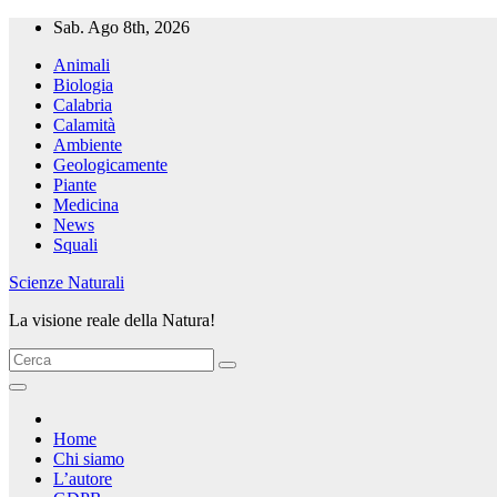
Salta
Sab. Ago 8th, 2026
al
Animali
contenuto
Biologia
Calabria
Calamità
Ambiente
Geologicamente
Piante
Medicina
News
Squali
Scienze Naturali
La visione reale della Natura!
Home
Chi siamo
L’autore