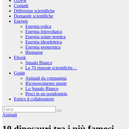
GDPR
Contatti
Differenze scientifiche
Domande scientifiche
Energie
Energia eolica
Energia fotovoltaica
Energia solare termica
Energia idroelettrica
Energia geotermica
Biomasse
Ebook
Squalo Bianco
Le 70 risposte scientifiche…
Guide
Animali da compagnia
Riconoscimento piante
Lo Squalo Bianco
Pesci in un posidonieto
Enrico il collaboratore
Animali
10 dinosauri tra i più famosi