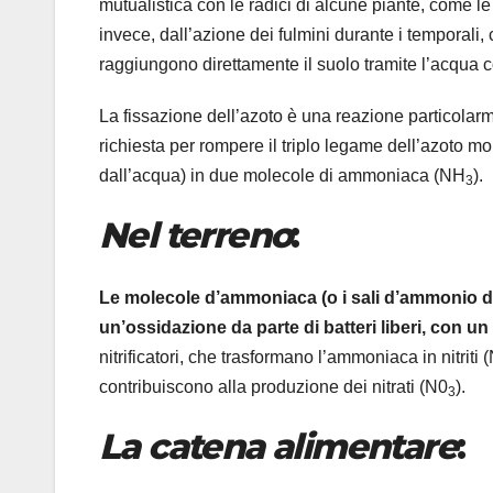
mutualistica con le radici di alcune piante, come l
invece, dall’azione dei fulmini durante i temporali,
raggiungono direttamente il suolo tramite l’acqua c
La fissazione dell’azoto è una reazione particolar
richiesta per rompere il triplo legame dell’azoto m
dall’acqua) in due molecole di ammoniaca (NH
).
3
Nel terreno
:
Le molecole d’ammoniaca (o i sali d’ammonio de
un’ossidazione da parte di batteri liberi, con u
nitrificatori, che trasformano l’ammoniaca in nitriti
contribuiscono alla produzione dei nitrati (N0
).
3
La catena alimentare
: