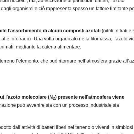
 acidi nucleici, ma, ad eccezione di particolari batteri, l’azoto
dagli organismi e ciò rappresenta spesso un fattore limitante pe
mite l’assorbimento di alcuni composti azotati
(nitriti, nitrati e 
alle loro radici. Una volta organicato nella fitomassa, l’azoto v
i animali, mediante la catena alimentare.
terreno l’elemento, che può ritornare nell’atmosfera grazie all’a
ui l’azoto molecolare (N
) presente nell’atmosfera viene
2
azione può avvenire sia con un processo industriale sia
tto dall’attività di batteri liberi nel terreno o viventi in simbiosi