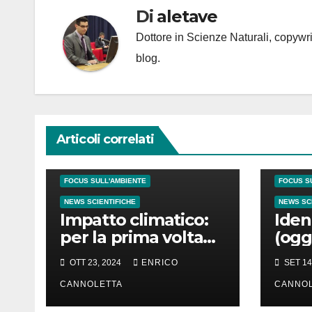
Di
aletave
Dottore in Scienze Naturali, copyw
blog.
Articoli correlati
CATASTROFI NATURALI
CATASTRO
FOCUS SULL'AMBIENTE
FOCUS S
NEWS SCIENTIFICHE
NEWS SC
Impatto climatico:
Ident
per la prima volta
(ogg
l’orologio standard
non 
OTT 23, 2024
ENRICO
SET 14
potrebbe essere
osse
ritardato di 1″
CANNOLETTA
Groe
CANNOL