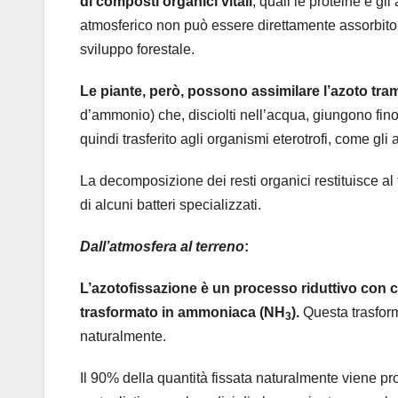
di composti organici vitali
, quali le proteine e gli
atmosferico non può essere direttamente assorbito 
sviluppo forestale.
Le piante, però, possono assimilare l’azoto tra
d’ammonio) che, disciolti nell’acqua, giungono fino 
quindi trasferito agli organismi eterotrofi, come gl
La decomposizione dei resti organici restituisce al 
di alcuni batteri specializzati.
Dall’atmosfera al terreno
:
L’azotofissazione è un processo riduttivo con c
trasformato in ammoniaca (NH
).
Questa trasform
3
naturalmente.
Il 90% della quantità fissata naturalmente viene prodo