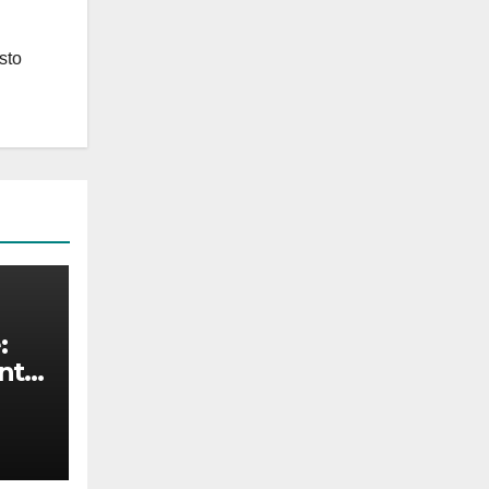
sto
:
nta