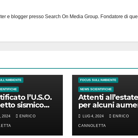
riter e blogger presso Search On Media Group. Fondatore di que
FI NATURALI
ULL'AMBIENTE
FOCUS SULL'AMBIENTE
IENTIFICHE
NEWS SCIENTIFICHE
ificato l’U.S.O.
Attenti all’estate
etto sismico
per alcuni aume
identificato)
la depressione
, 2024
ENRICO
LUG 4, 2024
ENRICO
rvato in
nlandia
ETTA
CANNOLETTA