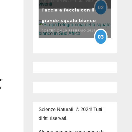
POSTED ON 29 OTTOBRE 2011
02
Faccia a faccia con il
grande squalo bianco
POSTED ON 10 FEBBRAIO 2014
03
re
i
Scienze Naturali! © 2024! Tutti i
diritti riservati.
Alcune immagini sono prese da