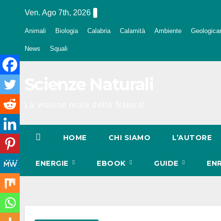
Salta
Ven. Ago 7th, 2026
al
Animali
Biologia
Calabria
Calamità
Ambiente
Geologica
contenuto
News
Squali
Scienze Naturali
La visione reale della Natura!
HOME
CHI SIAMO
L’AUTORE
ENERGIE
EBOOK
GUIDE
EN