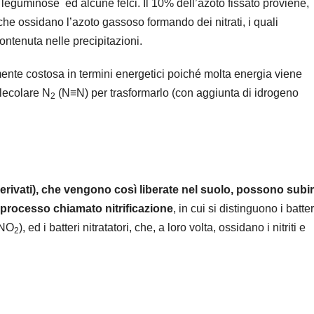
e leguminose ed alcune felci. Il 10% dell’azoto fissato proviene,
 che ossidano l’azoto gassoso formando dei nitrati, i quali
ontenuta nelle precipitazioni.
mente costosa in termini energetici poiché molta energia viene
olecolare N
(N≡N) per trasformarlo (con aggiunta di idrogeno
2
rivati), che vengono così liberate nel suolo, possono subi
n processo chiamato nitrificazione
, in cui si distinguono i batter
 (NO
), ed i batteri nitratatori, che, a loro volta, ossidano i nitriti e
2