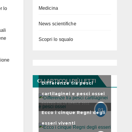
Medicina
r lo
News scientifiche
sali
iene
Scopri lo squalo
zione
GLI ARTICOLI PIÙ LETTI
Differenze tra pesci
cartilaginei e pesci ossei
POSTED ON 19 APRILE 2011
01
Ecco i cinque Regni degli
esseri viventi