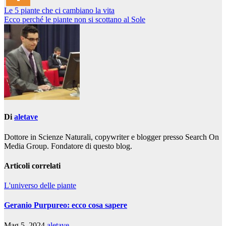
Navigazione
Le 5 piante che ci cambiano la vita
Ecco perché le piante non si scottano al Sole
articoli
Di
aletave
Dottore in Scienze Naturali, copywriter e blogger presso Search On
Media Group. Fondatore di questo blog.
Articoli correlati
L'universo delle piante
Geranio Purpureo: ecco cosa sapere
Mag 5, 2024
aletave