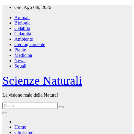
Salta
Gio. Ago 6th, 2026
al
Animali
contenuto
Biologia
Calabria
Calamità
Ambiente
Geologicamente
Piante
Medicina
News
Squali
Scienze Naturali
La visione reale della Natura!
Home
Chi siamo