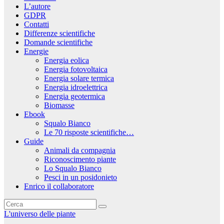
L’autore
GDPR
Contatti
Differenze scientifiche
Domande scientifiche
Energie
Energia eolica
Energia fotovoltaica
Energia solare termica
Energia idroelettrica
Energia geotermica
Biomasse
Ebook
Squalo Bianco
Le 70 risposte scientifiche…
Guide
Animali da compagnia
Riconoscimento piante
Lo Squalo Bianco
Pesci in un posidonieto
Enrico il collaboratore
L'universo delle piante