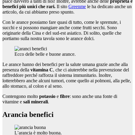
piace davvero a tanti di noi! Inoltre, avrebbe anche delle
proprietà e
benefici più unici che rari.
Il sito
Greenme
le ha dedicato anche un
articolo, da cui abbiamo preso spunto.
Con le arance possiamo fare quasi di tutto, come le spremute, i
succhi e si possono mangiare anche come frutti secchi. Sono
originarie della Cina e del sud-est asiatico. Di solito, quelle che
portiamo sulla nostra tavola sono le arance dolci.
Ecco delle belle e buone arance.
Le arance hanno dei benefici per la salute umana grazie anche alla
presenza della
vitamina C
, che ci aiuterebbe nella prevenzione del
raffreddore perché rafforza il sistema immunitario. Inoltre,
lotterebbero anche alcuni tumori, come quello ai polmoni, alla pelle,
allo stomaco, al colon e al seno.
Contengono molto
potassio
e
fibre
: sono anche una fonte di
vitamine e
sali minerali
.
Arancia benefici
L’arancia è molto buona.