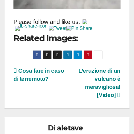
Please follow and like us:
Related Images:
Navigazione
Cosa fare in caso
L’eruzione di un
di terremoto?
vulcano è
articoli
meravigliosa!
[Video]
Di
aletave