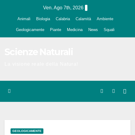
Salta
Ven. Ago 7th, 2026
al
Animali
Biologia
Calabria
Calamità
Ambiente
contenuto
Geologicamente
Piante
Medicina
News
Squali
Scienze Naturali
La visione reale della Natura!
GEOLOGICAMENTE