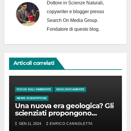
Dottore in Scienze Naturali,
copywriter e blogger presso
Search On Media Group.
Fondatore di questo blog.
Articoli correlati
FOCUS SULL'AMBIENTE
GEOLOGICAMENTE
NEWS SCIENTIFICHE
Una nuova era geologica? Gli
scienziati propongono
l’Antropocene
GEN 11, 2024
ENRICO CANNOLETTA