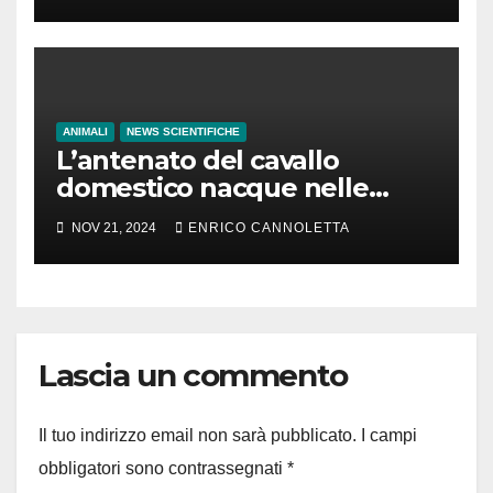
ANIMALI
NEWS SCIENTIFICHE
L’antenato del cavallo
domestico nacque nelle
steppe del Mar Nero
NOV 21, 2024
ENRICO CANNOLETTA
Lascia un commento
Il tuo indirizzo email non sarà pubblicato.
I campi
obbligatori sono contrassegnati
*