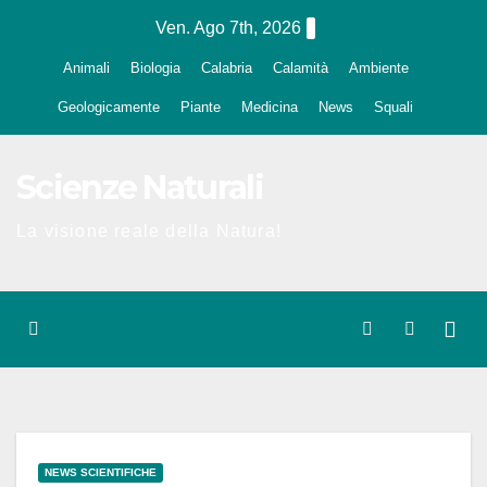
Salta
Ven. Ago 7th, 2026
al
Animali
Biologia
Calabria
Calamità
Ambiente
contenuto
Geologicamente
Piante
Medicina
News
Squali
Scienze Naturali
La visione reale della Natura!
NEWS SCIENTIFICHE