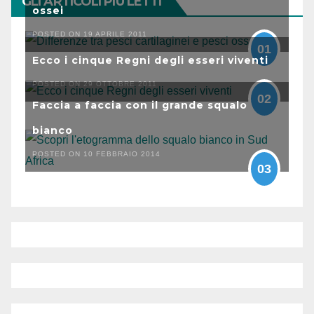
GLI ARTICOLI PIÙ LETTI
ossei
POSTED ON 19 APRILE 2011
01
Ecco i cinque Regni degli esseri viventi
POSTED ON 29 OTTOBRE 2011
02
Faccia a faccia con il grande squalo
bianco
POSTED ON 10 FEBBRAIO 2014
03