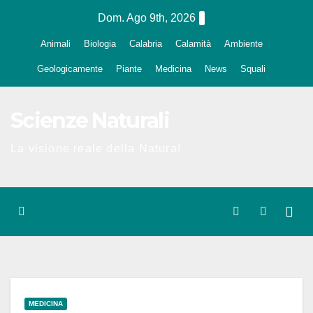
Salta
Dom. Ago 9th, 2026
al
Animali
Biologia
Calabria
Calamità
Ambiente
contenuto
Geologicamente
Piante
Medicina
News
Squali
Scienze Naturali
La visione reale della Natura!
MEDICINA