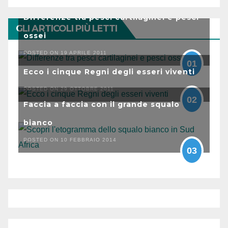
Differenze tra pesci cartilaginei e pesci
GLI ARTICOLI PIÙ LETTI
ossei
POSTED ON 19 APRILE 2011
01
Ecco i cinque Regni degli esseri viventi
POSTED ON 29 OTTOBRE 2011
02
Faccia a faccia con il grande squalo
bianco
POSTED ON 10 FEBBRAIO 2014
03