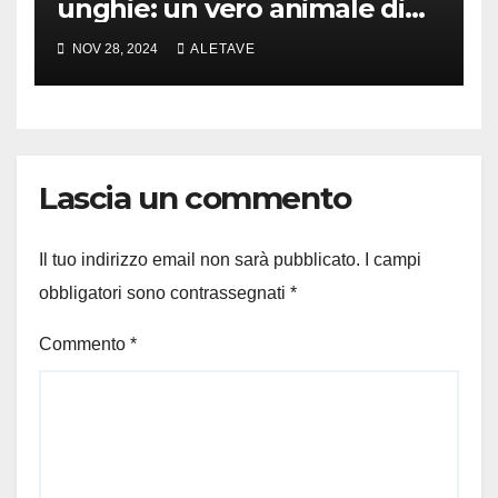
unghie: un vero animale di
cui parlare
NOV 28, 2024
ALETAVE
Lascia un commento
Il tuo indirizzo email non sarà pubblicato.
I campi
obbligatori sono contrassegnati
*
Commento
*