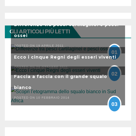
Differenze tra pesci cartilaginei e pesci
GLI ARTICOLI PIÙ LETTI
ossei
POSTED ON 19 APRILE 2011
01
Ecco i cinque Regni degli esseri viventi
POSTED ON 29 OTTOBRE 2011
02
Faccia a faccia con il grande squalo
bianco
POSTED ON 10 FEBBRAIO 2014
03