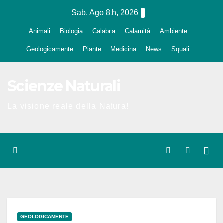
Salta
Sab. Ago 8th, 2026
al
Animali
Biologia
Calabria
Calamità
Ambiente
contenuto
Geologicamente
Piante
Medicina
News
Squali
Scienze Naturali
La visione reale della Natura!
GEOLOGICAMENTE