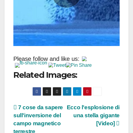
Please follow and like us:
Related Images:
Navigazione
7 cose da sapere
Ecco l’esplosione di
sull’inversione del
una stella gigante
articoli
campo magnetico
[Video]
terrestre