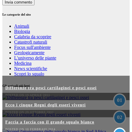
Le categorie del sito
Animali
Biologia
Calabria da scoprire
Catastrofi naturali
Focus sull'ambiente
Geologicamente
L'universo delle piante
Medicina
News scientifiche
Scopri lo squalo
Gli articoli più letti
Differenze tra pesci cartilaginei e pesci ossei
POSTED ON 19 APRILE 2011
01
Ecco i cinque Regni degli esseri viventi
POSTED ON 29 OTTOBRE 2011
02
Faccia a faccia con il grande squalo bianco
POSTED ON 10 FEBBRAIO 2014