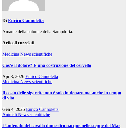
Di
Enrico Cannoletta
Amante della natura e della Sampdoria.
Articoli correlati
Medicina
News scientifiche
Cos’è il dolore? È una costruzione del cervello
Apr 3, 2026
Enrico Cannoletta
Medicina
News scientifiche
Il costo delle sigarette non è solo in denaro ma anche in tempo
di vita
Gen 4, 2025
Enrico Cannoletta
Animali
News scientifiche
L’antenato del cavallo domestico nacque nelle steppe del Mar