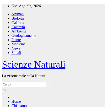
Salta
Gio. Ago 6th, 2026
al
Animali
contenuto
Biologia
Calabria
Calamità
Ambiente
Geologicamente
Piante
Medicina
News
Squali
Scienze Naturali
La visione reale della Natura!
Home
Chi siamo