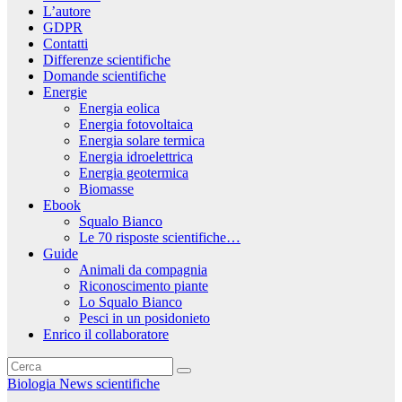
L’autore
GDPR
Contatti
Differenze scientifiche
Domande scientifiche
Energie
Energia eolica
Energia fotovoltaica
Energia solare termica
Energia idroelettrica
Energia geotermica
Biomasse
Ebook
Squalo Bianco
Le 70 risposte scientifiche…
Guide
Animali da compagnia
Riconoscimento piante
Lo Squalo Bianco
Pesci in un posidonieto
Enrico il collaboratore
Biologia
News scientifiche