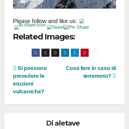
Please follow and like us:
Related Images:
Navigazione
Si possono
Cosa fare in caso di
prevedere le
terremoto?
articoli
eruzioni
vulcaniche?
Di
aletave