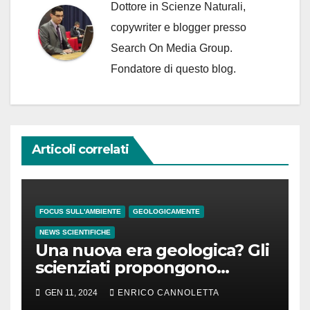
Dottore in Scienze Naturali,
copywriter e blogger presso
Search On Media Group.
Fondatore di questo blog.
Articoli correlati
FOCUS SULL'AMBIENTE
GEOLOGICAMENTE
NEWS SCIENTIFICHE
Una nuova era geologica? Gli
scienziati propongono
l’Antropocene
GEN 11, 2024
ENRICO CANNOLETTA