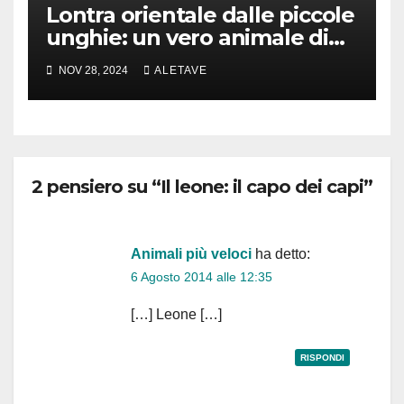
Lontra orientale dalle piccole
unghie: un vero animale di
cui parlare
NOV 28, 2024
ALETAVE
2 pensiero su “Il leone: il capo dei capi”
Animali più veloci
ha detto:
6 Agosto 2014 alle 12:35
[…] Leone […]
RISPONDI