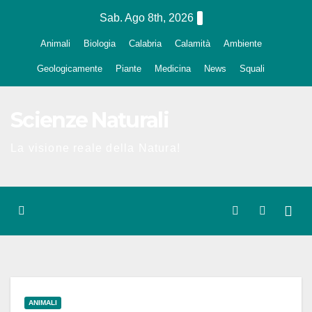
Salta
Sab. Ago 8th, 2026
al
Animali
Biologia
Calabria
Calamità
Ambiente
contenuto
Geologicamente
Piante
Medicina
News
Squali
Scienze Naturali
La visione reale della Natura!
ANIMALI