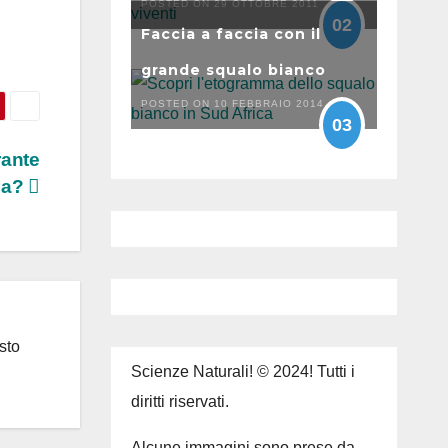
POSTED ON 29 OTTOBRE 2011
02
Faccia a faccia con il
grande squalo bianco
POSTED ON 10 FEBBRAIO 2014
03
rante
da?
sto
Scienze Naturali! © 2024! Tutti i
diritti riservati.
Alcune immagini sono prese da