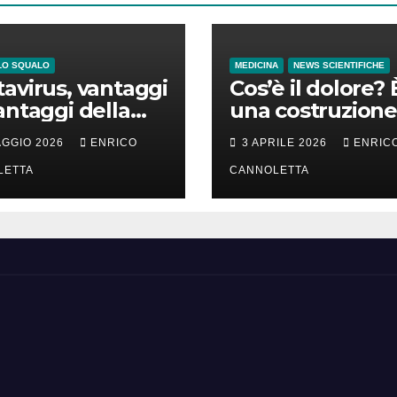
LO SQUALO
MEDICINA
NEWS SCIENTIFICHE
avirus, vantaggi
Cos’è il dolore? 
antaggi della
una costruzione
a incubazione
cervello
AGGIO 2026
ENRICO
3 APRILE 2026
ENRIC
LETTA
CANNOLETTA