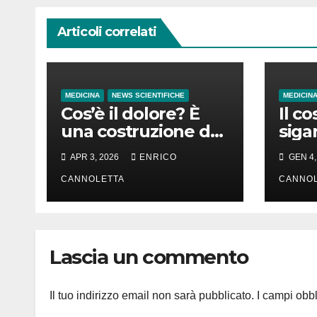
Articoli correlati
MEDICINA
NEWS SCIENTIFICHE
MEDICIN
Cos’è il dolore? È
Il co
una costruzione del
siga
cervello
in d
APR 3, 2026
ENRICO
GEN 4,
in t
CANNOLETTA
CANNOL
Lascia un commento
Il tuo indirizzo email non sarà pubblicato.
I campi obb