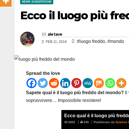
NEWS SCIENTIFICHE
Ecco il luogo più f
Di
aletave
#luogo freddo
,
#mondo
FEB 11, 2016
Spread the love
Sapete qual è il luogo più freddo del mondo?
Il
sopravvivere… Impossibile resistere!