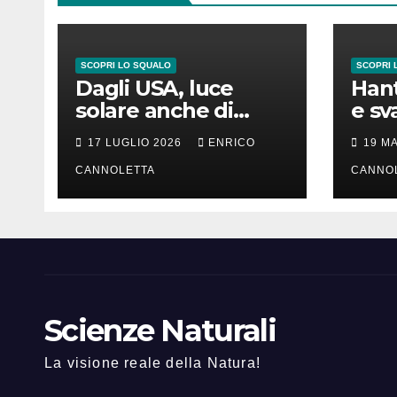
SCOPRI LO SQUALO
SCOPRI 
Dagli USA, luce
Hant
solare anche di
e sv
notte
lung
17 LUGLIO 2026
ENRICO
19 M
CANNOLETTA
CANNO
Scienze Naturali
La visione reale della Natura!