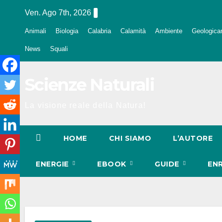
Salta
Ven. Ago 7th, 2026
al
Animali
Biologia
Calabria
Calamità
Ambiente
Geologica
contenuto
News
Squali
Scienze Naturali
La visione reale della Natura!
HOME
CHI SIAMO
L’AUTORE
ENERGIE
EBOOK
GUIDE
EN