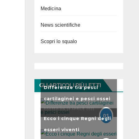
Medicina
News scientifiche
Scopri lo squalo
GLI ARTICOLI PIÙ LETTI
Differenze tra pesci
cartilaginei e pesci ossei
POSTED ON 19 APRILE 2011
01
Ecco i cinque Regni degli
esseri viventi