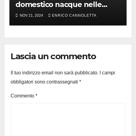
domestico nacque nelle
steppe del Mar Nero
NOV 21, 2024
ENRICO CANNOLETTA
Lascia un commento
Il tuo indirizzo email non sarà pubblicato.
I campi
obbligatori sono contrassegnati
*
Commento
*