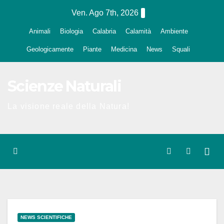
Salta
Ven. Ago 7th, 2026
al
Animali
Biologia
Calabria
Calamità
Ambiente
contenuto
Geologicamente
Piante
Medicina
News
Squali
Scienze Naturali
La visione reale della Natura!
NEWS SCIENTIFICHE