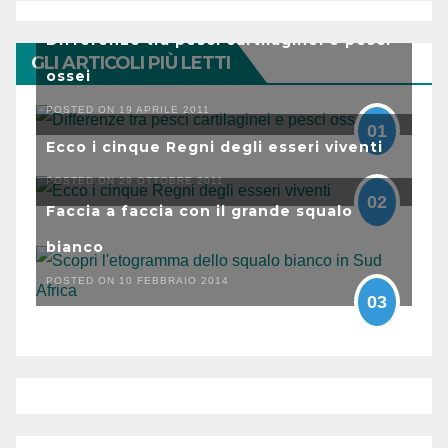
Differenze tra pesci cartilaginei e pesci
GLI ARTICOLI PIÙ LETTI
ossei
POSTED ON 19 APRILE 2011
01
Ecco i cinque Regni degli esseri viventi
POSTED ON 29 OTTOBRE 2011
02
Faccia a faccia con il grande squalo
bianco
POSTED ON 10 FEBBRAIO 2014
03