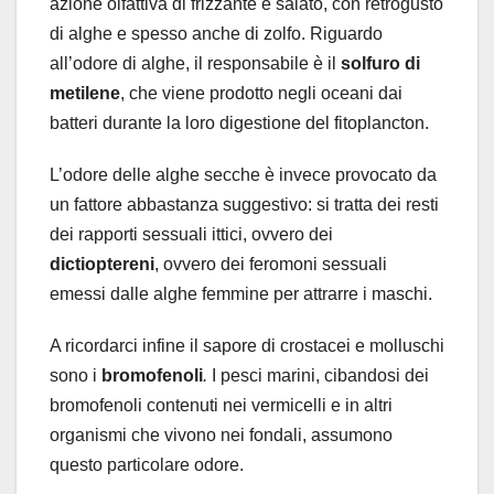
azione olfattiva di frizzante e salato, con retrogusto
di alghe e spesso anche di zolfo. Riguardo
all’odore di alghe, il responsabile è il
solfuro di
metilene
, che viene prodotto negli oceani dai
batteri durante la loro digestione del fitoplancton.
L’odore delle alghe secche è invece provocato da
un fattore abbastanza suggestivo: si tratta dei resti
dei rapporti sessuali ittici, ovvero dei
dictioptereni
, ovvero dei feromoni sessuali
emessi dalle alghe femmine per attrarre i maschi.
A ricordarci infine il sapore di crostacei e molluschi
sono i
bromofenoli
.
I pesci marini, cibandosi dei
bromofenoli contenuti nei vermicelli e in altri
organismi che vivono nei fondali, assumono
questo particolare odore.