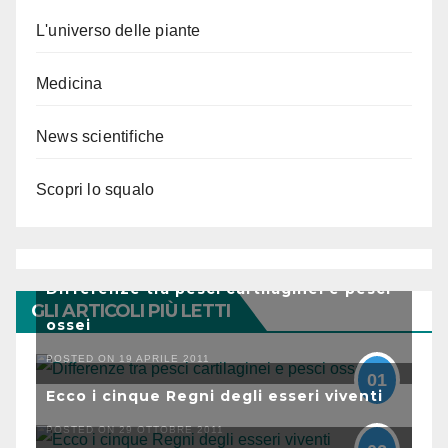
L'universo delle piante
Medicina
News scientifiche
Scopri lo squalo
Differenze tra pesci cartilaginei e pesci
GLI ARTICOLI PIÙ LETTI
ossei
POSTED ON 19 APRILE 2011
01
Ecco i cinque Regni degli esseri viventi
POSTED ON 29 OTTOBRE 2011