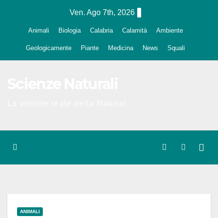
Salta
Ven. Ago 7th, 2026
al
Animali
Biologia
Calabria
Calamità
Ambiente
contenuto
Geologicamente
Piante
Medicina
News
Squali
Scienze Naturali
La visione reale della Natura!
ANIMALI