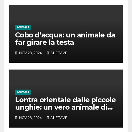
ANIMALI
Cobo d’acqua: un animale da
far girare la testa
NOV 28, 2024
ALETAVE
ANIMALI
Lontra orientale dalle piccole
unghie: un vero animale di
cui parlare
NOV 28, 2024
ALETAVE