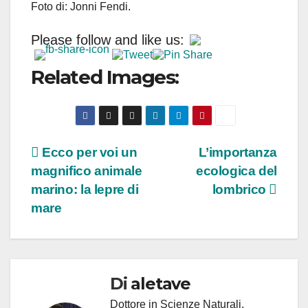
Foto di: Jonni Fendi.
Please follow and like us:
Related Images:
Navigazione
Ecco per voi un
L’importanza
magnifico animale
ecologica del
articoli
marino: la lepre di
lombrico
mare
Di
aletave
Dottore in Scienze Naturali,