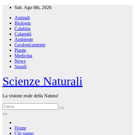
Salta
Sab. Ago 8th, 2026
al
Animali
contenuto
Biologia
Calabria
Calamità
Ambiente
Geologicamente
Piante
Medicina
News
Squali
Scienze Naturali
La visione reale della Natura!
Home
Chi siamo