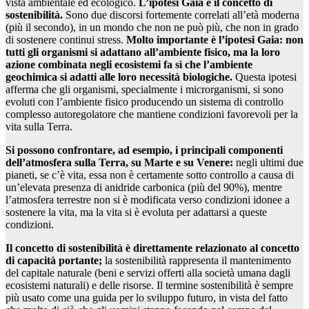
vista ambientale ed ecologico.
L’ipotesi Gaia e il concetto di
sostenibilità.
Sono due discorsi fortemente correlati all’età moderna
(più il secondo), in un mondo che non ne può più, che non in grado
di sostenere continui stress.
Molto importante è l’ipotesi Gaia: non
tutti gli organismi si adattano all’ambiente fisico, ma la loro
azione combinata negli ecosistemi fa sì che l’ambiente
geochimica si adatti alle loro necessità biologiche.
Questa ipotesi
afferma che gli organismi, specialmente i microrganismi, si sono
evoluti con l’ambiente fisico producendo un sistema di controllo
complesso autoregolatore che mantiene condizioni favorevoli per la
vita sulla Terra.
Si possono confrontare, ad esempio, i principali componenti
dell’atmosfera sulla Terra, su Marte e su Venere:
negli ultimi due
pianeti, se c’è vita, essa non è certamente sotto controllo a causa di
un’elevata presenza di anidride carbonica (più del 90%), mentre
l’atmosfera terrestre non si è modificata verso condizioni idonee a
sostenere la vita, ma la vita si è evoluta per adattarsi a queste
condizioni.
Il concetto di sostenibilità è direttamente relazionato al concetto
di capacità portante;
la sostenibilità rappresenta il mantenimento
del capitale naturale (beni e servizi offerti alla società umana dagli
ecosistemi naturali) e delle risorse. Il termine sostenibilità è sempre
più usato come una guida per lo sviluppo futuro, in vista del fatto