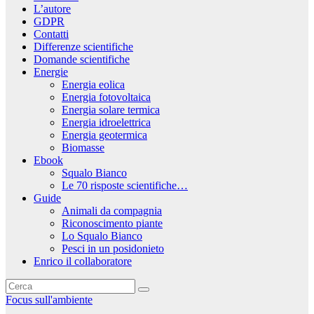
L’autore
GDPR
Contatti
Differenze scientifiche
Domande scientifiche
Energie
Energia eolica
Energia fotovoltaica
Energia solare termica
Energia idroelettrica
Energia geotermica
Biomasse
Ebook
Squalo Bianco
Le 70 risposte scientifiche…
Guide
Animali da compagnia
Riconoscimento piante
Lo Squalo Bianco
Pesci in un posidonieto
Enrico il collaboratore
Focus sull'ambiente