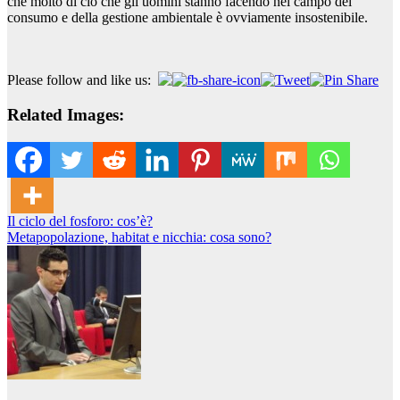
che molto di ciò che gli uomini stanno facendo nel campo del
consumo e della gestione ambientale è ovviamente insostenibile.
Please follow and like us:
Related Images:
Navigazione
Il ciclo del fosforo: cos’è?
Metapopolazione, habitat e nicchia: cosa sono?
articoli