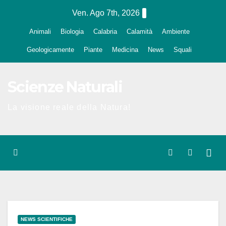
Salta
Ven. Ago 7th, 2026
al
Animali
Biologia
Calabria
Calamità
Ambiente
contenuto
Geologicamente
Piante
Medicina
News
Squali
Scienze Naturali
La visione reale della Natura!
NEWS SCIENTIFICHE