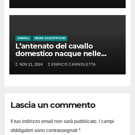
ANIMALI
NEWS SCIENTIFICHE
L’antenato del cavallo
domestico nacque nelle
steppe del Mar Nero
NOV 21, 2024
ENRICO CANNOLETTA
Lascia un commento
Il tuo indirizzo email non sarà pubblicato.
I campi
obbligatori sono contrassegnati
*