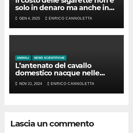
Il costo delle sigarette non è
solo in denaro ma anche in
tempo di vita
GEN 4, 2025
ENRICO CANNOLETTA
ANIMALI
NEWS SCIENTIFICHE
L’antenato del cavallo
domestico nacque nelle
steppe del Mar Nero
NOV 21, 2024
ENRICO CANNOLETTA
Lascia un commento