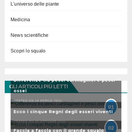
L'universo delle piante
Medicina
News scientifiche
Scopri lo squalo
Differenze tra pesci cartilaginei e pesci
GLI ARTICOLI PIÙ LETTI
ossei
POSTED ON 19 APRILE 2011
01
Ecco i cinque Regni degli esseri viventi
POSTED ON 29 OTTOBRE 2011
02
Faccia a faccia con il grande squalo