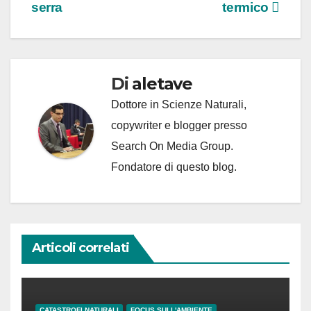
articoli
serra
termico
Di
aletave
Dottore in Scienze Naturali,
copywriter e blogger presso
Search On Media Group.
Fondatore di questo blog.
Articoli correlati
CATASTROFI NATURALI
FOCUS SULL'AMBIENTE