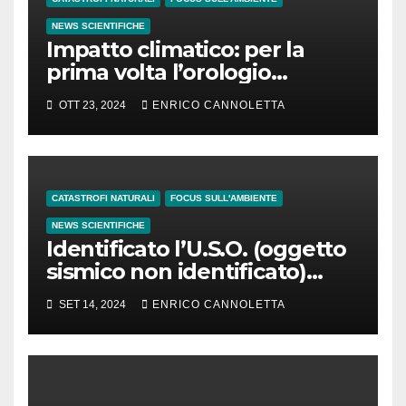
NEWS SCIENTIFICHE
Impatto climatico: per la
prima volta l’orologio
standard potrebbe essere
OTT 23, 2024
ENRICO CANNOLETTA
ritardato di 1″
CATASTROFI NATURALI
FOCUS SULL'AMBIENTE
NEWS SCIENTIFICHE
Identificato l’U.S.O. (oggetto
sismico non identificato)
osservato in Groenlandia
SET 14, 2024
ENRICO CANNOLETTA