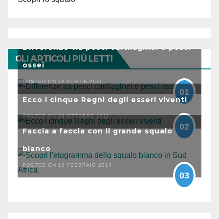
Differenze tra pesci cartilaginei e pesci
GLI ARTICOLI PIÙ LETTI
ossei
POSTED ON 19 APRILE 2011
01
Ecco i cinque Regni degli esseri viventi
POSTED ON 29 OTTOBRE 2011
02
Faccia a faccia con il grande squalo
bianco
POSTED ON 10 FEBBRAIO 2014
03