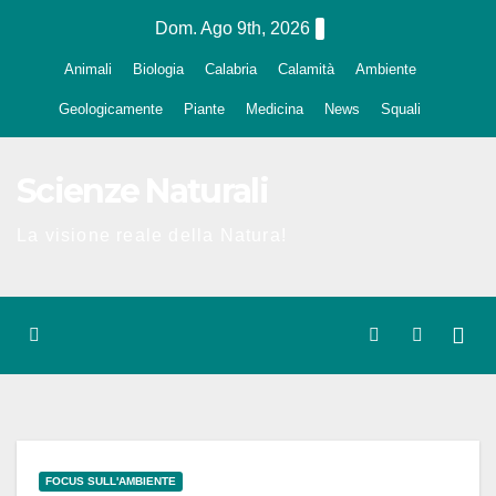
Salta
Dom. Ago 9th, 2026
al
Animali
Biologia
Calabria
Calamità
Ambiente
contenuto
Geologicamente
Piante
Medicina
News
Squali
Scienze Naturali
La visione reale della Natura!
FOCUS SULL'AMBIENTE