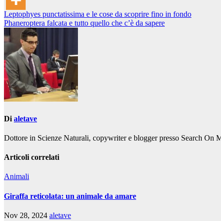
Navigazione
Leptophyes punctatissima e le cose da scoprire fino in fondo
Phaneroptera falcata e tutto quello che c’è da sapere
articoli
Di
aletave
Dottore in Scienze Naturali, copywriter e blogger presso Search On 
Articoli correlati
Animali
Giraffa reticolata: un animale da amare
Nov 28, 2024
aletave