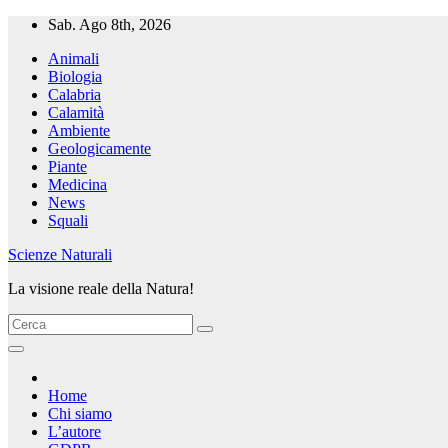
Salta
Sab. Ago 8th, 2026
al
Animali
contenuto
Biologia
Calabria
Calamità
Ambiente
Geologicamente
Piante
Medicina
News
Squali
Scienze Naturali
La visione reale della Natura!
Home
Chi siamo
L’autore