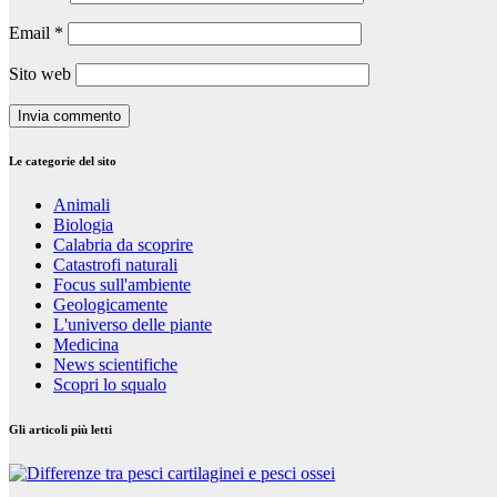
Email
*
Sito web
Le categorie del sito
Animali
Biologia
Calabria da scoprire
Catastrofi naturali
Focus sull'ambiente
Geologicamente
L'universo delle piante
Medicina
News scientifiche
Scopri lo squalo
Gli articoli più letti