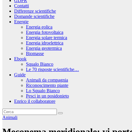
GDPR
Contatti
Differenze scientifiche
Domande scientifiche
Energie
Energia eolica
Energia fotovoltaica
Energia solare termica
Energia idroelettrica
Energia geotermica
Biomasse
Ebook
Squalo Bianco
Le 70 risposte scientifiche…
Guide
Animali da compagnia
Riconoscimento piante
Lo Squalo Bianco
Pesci in un posidonieto
Enrico il collaboratore
Animali
Meconema meridionale: vi porto 