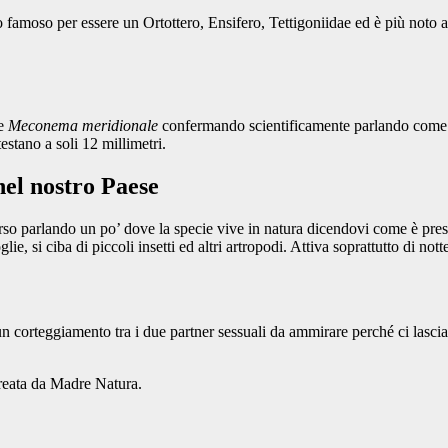
o famoso per essere un Ortottero, Ensifero, Tettigoniidae ed è più noto ag
ie
Meconema meridionale
confermando scientificamente parlando come gl
estano a soli 12 millimetri.
nel nostro Paese
o parlando un po’ dove la specie vive in natura dicendovi come è presente
e, si ciba di piccoli insetti ed altri artropodi. Attiva soprattutto di nott
un corteggiamento tra i due partner sessuali da ammirare perché ci lasc
creata da Madre Natura.