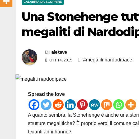
CALABRIA DA SCOPRIRE
Una Stonehenge tutt
megaliti di Nardodi
Di
aletave
#megaliti nardodipace
OTT 14, 2015
Spread the love
A quanto sembra, la Stonehenge è anche una storia
strutture megalitiche? È proprio vero! Il comune c
Quanti anni hanno?