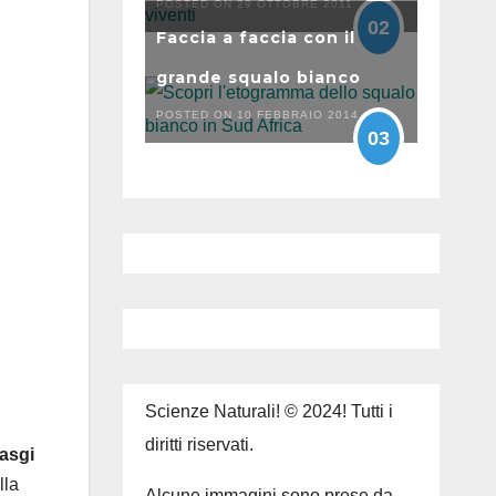
POSTED ON 29 OTTOBRE 2011
02
Faccia a faccia con il
grande squalo bianco
POSTED ON 10 FEBBRAIO 2014
03
Scienze Naturali! © 2024! Tutti i
diritti riservati.
lasgi
lla
Alcune immagini sono prese da