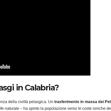
asgi in Calabria?
ienza della civiltà pelasgica. Un
trasferimento in massa dei Pe
e naturale – ha spinto la popolazione verso le coste ioniche de