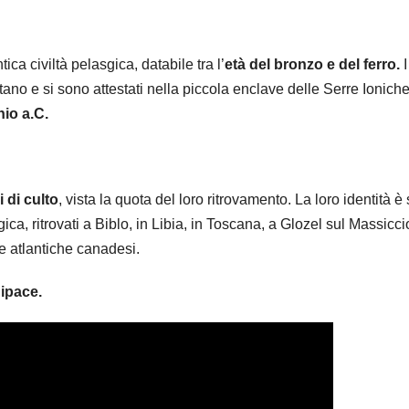
ica civiltà pelasgica, databile tra l’
età del bronzo e del ferro.
I
ano e si sono attestati nella piccola enclave delle Serre Ionich
nio a.C.
 di culto
, vista la quota del loro ritrovamento. La loro identità è 
gica, ritrovati a Biblo, in Libia, in Toscana, a Glozel sul Massicci
e atlantiche canadesi.
dipace.