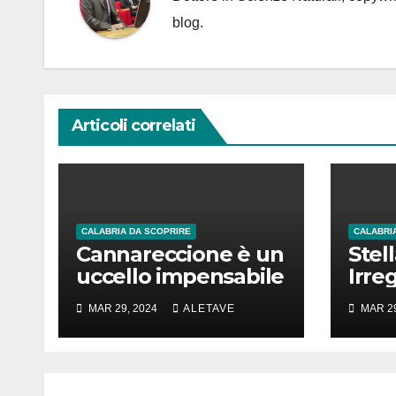
blog.
Articoli correlati
CALABRIA DA SCOPRIRE
CALABRI
Cannareccione è un
Stel
uccello impensabile
Irre
stel
MAR 29, 2024
ALETAVE
MAR 29