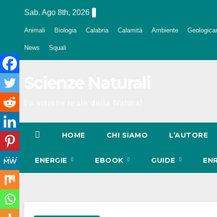
Salta
Sab. Ago 8th, 2026
al
Animali
Biologia
Calabria
Calamità
Ambiente
Geologica
contenuto
News
Squali
Scienze Naturali
La visione reale della Natura!
HOME
CHI SIAMO
L’AUTORE
ENERGIE
EBOOK
GUIDE
EN