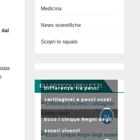
Medicina
News scientifiche
e
dal
Scopri lo squalo
stata
o
GLI ARTICOLI PIÙ LETTI
Differenze tra pesci
cartilaginei e pesci ossei
POSTED ON 19 APRILE 2011
01
Ecco i cinque Regni degli
esseri viventi