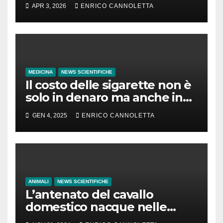
APR 3, 2026
ENRICO CANNOLETTA
MEDICINA
NEWS SCIENTIFICHE
Il costo delle sigarette non è
solo in denaro ma anche in
tempo di vita
GEN 4, 2025
ENRICO CANNOLETTA
ANIMALI
NEWS SCIENTIFICHE
L’antenato del cavallo
domestico nacque nelle
steppe del Mar Nero