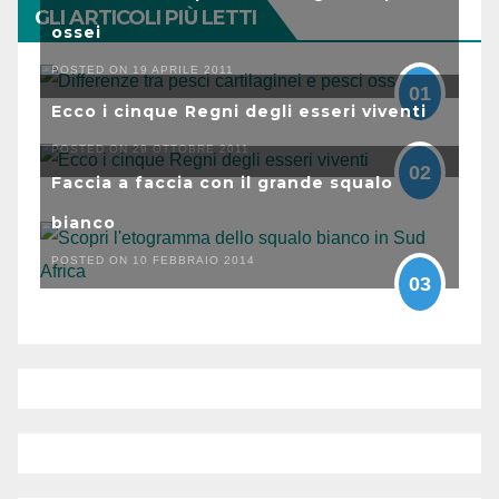
GLI ARTICOLI PIÙ LETTI
ossei
POSTED ON 19 APRILE 2011
01
Ecco i cinque Regni degli esseri viventi
POSTED ON 29 OTTOBRE 2011
02
Faccia a faccia con il grande squalo
bianco
POSTED ON 10 FEBBRAIO 2014
03