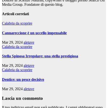
Dottore in Scienze Naturali, copywriter e blogger presso Search On
Media Group. Fondatore di questo blog.
Articoli correlati
Calabria da scoprire
Cannareccione è un uccello impensabile
Mar 29, 2024
aletave
Calabria da scoprire
Stella Spinosa Irregolare: una stella prestigiosa
Mar 29, 2024
aletave
Calabria da scoprire
Dentice: un pesce decisivo
Mar 29, 2024
aletave
Lascia un commento
Il tuo indirizzo email non sarà pubblicato.
I campi obbligatori sono