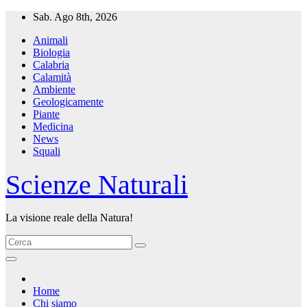
Salta
Sab. Ago 8th, 2026
al
Animali
contenuto
Biologia
Calabria
Calamità
Ambiente
Geologicamente
Piante
Medicina
News
Squali
Scienze Naturali
La visione reale della Natura!
Home
Chi siamo