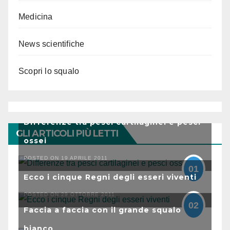
Medicina
News scientifiche
Scopri lo squalo
Differenze tra pesci cartilaginei e pesci
GLI ARTICOLI PIÙ LETTI
ossei
POSTED ON 19 APRILE 2011
01
Ecco i cinque Regni degli esseri viventi
POSTED ON 29 OTTOBRE 2011
02
Faccia a faccia con il grande squalo
bianco