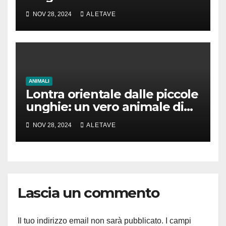
NOV 28, 2024
ALETAVE
ANIMALI
Lontra orientale dalle piccole
unghie: un vero animale di
cui parlare
NOV 28, 2024
ALETAVE
Lascia un commento
Il tuo indirizzo email non sarà pubblicato.
I campi