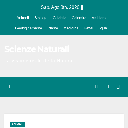
Salta
Sab. Ago 8th, 2026
al
Animali
Biologia
Calabria
Calamità
Ambiente
contenuto
Geologicamente
Piante
Medicina
News
Squali
Scienze Naturali
La visione reale della Natura!
ANIMALI