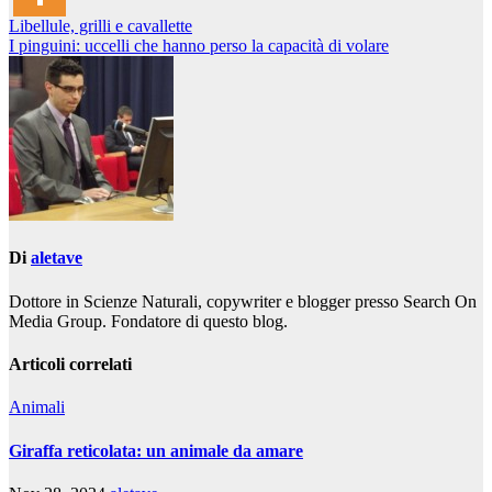
Navigazione
Libellule, grilli e cavallette
I pinguini: uccelli che hanno perso la capacità di volare
articoli
Di
aletave
Dottore in Scienze Naturali, copywriter e blogger presso Search On
Media Group. Fondatore di questo blog.
Articoli correlati
Animali
Giraffa reticolata: un animale da amare