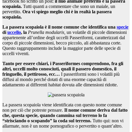
facebook ho scritto un post:
il mio animale preferito è la passera
scopaiola.
Tutti quanti a commentare che sono un maiale, un
pervertito.
Ora vi spiego meglio chi è in realtà la passera
scopaiola.
La passera scopaiola è il nome comune che identifica una
specie
di
uccello
, la
Prunella modularis,
un volatile di piccole dimensioni
appartenente all’ordine degli uccelli Passeriformi, caratterizzati dal
corpo di piccole dimensioni, becco piccolo, ali abbastanza corte.
Questo raggruppamento include la maggior parte delle specie di
uccelli viventi.
Tanto per essere chiari, i Passeriformes comprendono, fra gli
altri, uccelli molto conosciuti, quali il passero domestico, il
fringuello, il pettirosso, ecc…
I passeriformi sono i volatili più
diffusi al mondo perché dotati di una enorme capacità di
adattamento ai differenti habitat dovuta alle dimensioni ridotte.
La passera scopaiola viene identificata con questo nome comune
non per ciò che potreste pensare.
Il nome comune deriva dal fatto
che, questa specie, quando cammina sul terreno lo fa
“strisciando o scopando” la coda sul terreno.
Tutto qui: non vi
allarmate, non è un nome pornografico o pervertito o quant’altro.