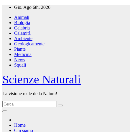
Salta
Gio. Ago 6th, 2026
al
Animali
contenuto
Biologia
Calabria
Calamità
Ambiente
Geologicamente
Piante
Medicina
News
Squali
Scienze Naturali
La visione reale della Natura!
Home
Chi siamo