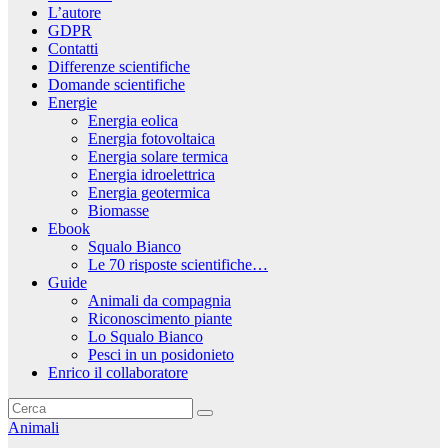
L’autore
GDPR
Contatti
Differenze scientifiche
Domande scientifiche
Energie
Energia eolica
Energia fotovoltaica
Energia solare termica
Energia idroelettrica
Energia geotermica
Biomasse
Ebook
Squalo Bianco
Le 70 risposte scientifiche…
Guide
Animali da compagnia
Riconoscimento piante
Lo Squalo Bianco
Pesci in un posidonieto
Enrico il collaboratore
Animali