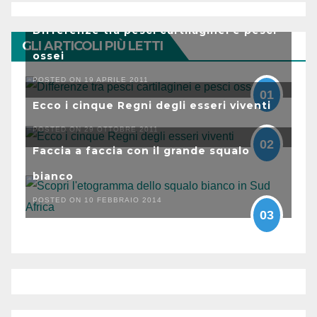
Differenze tra pesci cartilaginei e pesci
GLI ARTICOLI PIÙ LETTI
ossei
POSTED ON 19 APRILE 2011
01
Ecco i cinque Regni degli esseri viventi
POSTED ON 29 OTTOBRE 2011
02
Faccia a faccia con il grande squalo
bianco
POSTED ON 10 FEBBRAIO 2014
03