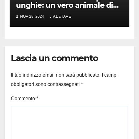
unghie: un vero animale di
cui parlare
NOV 28, 2024
ALETAVE
Lascia un commento
Il tuo indirizzo email non sarà pubblicato.
I campi
obbligatori sono contrassegnati
*
Commento
*