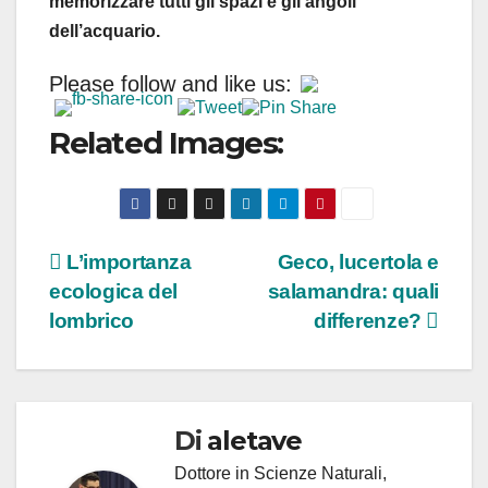
memorizzare tutti gli spazi e gli angoli
dell’acquario.
Please follow and like us:
Related Images:
Navigazione
L’importanza
Geco, lucertola e
ecologica del
salamandra: quali
articoli
lombrico
differenze?
Di
aletave
Dottore in Scienze Naturali,