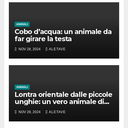
ANIMALI
Cobo d’acqua: un animale da
far girare la testa
NOV 28, 2024
ALETAVE
ANIMALI
Lontra orientale dalle piccole
unghie: un vero animale di
cui parlare
NOV 28, 2024
ALETAVE