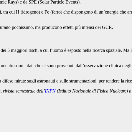
smic Rays) e da SPE (Solar Particle Events).
nti, tra cui H (idrogeno) e Fe (ferro) che dispongono di un’energia che a
durano pochissimo, ma producono effetti più intensi dei GCR.
i 5 maggiori rischi a cui l’uomo è esposto nella ricerca spaziale. Ma l’a
 momento sono i dati che ci sono provenuti dall’osservazione clinica degli
difese mirate sugli astronauti e sulle strumentazioni, per rendere la ricer
e,
rivista semestrale dell’
INFN
(Istituto Nazionale di Fisica Nucleare) 