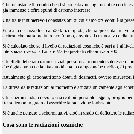
Ciò nonostante il mondo che ci si pone davanti agli occhi (e con le esplo
già immenso e offre spunti di estremo interesse.
Una tra le innumerevoli constatazioni di cui siamo ora edotti è la prese
Fino alla distanza di circa 500 km. di quota, che rappresenta un livello 
elettroniche ma soprattutto per l’uomo, dovute alla mancanza della pro
Si è calcolato che se il livello di radiazioni cosmiche è pari a 1 al li
interspaziali verso la Luna è Marte questo livello arriva a 700.
Gli effetti delle radiazioni spaziali possono al momento solo essere ip
che è già entrata nella vita quotidiana in campo anche medico, di produ
Attualmente gli astronauti sono dotati di dosimetri, ovvero misuratori 
La difesa dalle radiazioni al momento è affidata unicamente agli scher
Gli schermi studiati devono essere il più possibile leggeri, proprio per
stesso tempo in grado di assorbire la radiazione ionizzante.
Si è anche pensato a schermi attivi, cioè in grado di deflettere le radiazi
Cosa sono le radiazioni cosmiche