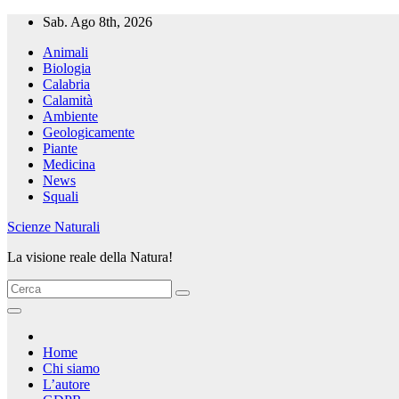
Salta
Sab. Ago 8th, 2026
al
Animali
contenuto
Biologia
Calabria
Calamità
Ambiente
Geologicamente
Piante
Medicina
News
Squali
Scienze Naturali
La visione reale della Natura!
Home
Chi siamo
L’autore