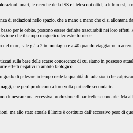
razioni lunari, le ricerche della ISS e i telescopi ottici, a infrarossi, a
nza di radiazioni nello spazio, che a mano a mano che ci si allontana dal
basso per le orbite, possono essere definite trascurabili nei loro effetti
tezione che il campo magnetico terrestre fornisce.
vello del mare, sale già a 2 in montagna e a 40 quando viaggiamo in aereo. 
otizzati sulla base delle scarse conoscenze di cui siamo in possesso attu
rre effetti negativi in ambito biologico.
in grado di palesare in tempo reale la quantità di radiazioni che colpisc
maggi, che però producono a loro volta particelle secondarie.
 non innescare una eccessiva produzione di particelle secondarie. Ma allo 
oni, ma allo stato attuale il limite è costituito dall’eccessivo peso di que