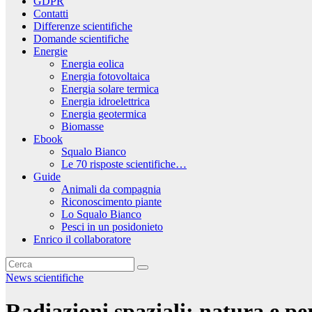
GDPR
Contatti
Differenze scientifiche
Domande scientifiche
Energie
Energia eolica
Energia fotovoltaica
Energia solare termica
Energia idroelettrica
Energia geotermica
Biomasse
Ebook
Squalo Bianco
Le 70 risposte scientifiche…
Guide
Animali da compagnia
Riconoscimento piante
Lo Squalo Bianco
Pesci in un posidonieto
Enrico il collaboratore
News scientifiche
Radiazioni spaziali: natura e per