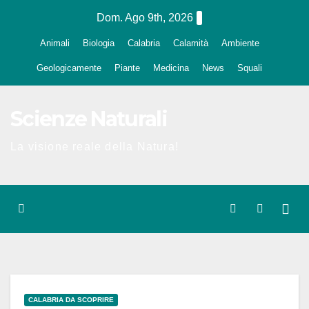
Salta
Dom. Ago 9th, 2026
al
Animali
Biologia
Calabria
Calamità
Ambiente
contenuto
Geologicamente
Piante
Medicina
News
Squali
Scienze Naturali
La visione reale della Natura!
CALABRIA DA SCOPRIRE