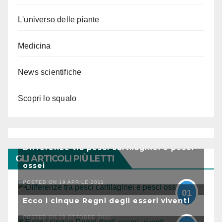
L'universo delle piante
Medicina
News scientifiche
Scopri lo squalo
Differenze tra pesci cartilaginei e pesci
GLI ARTICOLI PIÙ LETTI
ossei
POSTED ON 19 APRILE 2011
01
Ecco i cinque Regni degli esseri viventi
POSTED ON 29 OTTOBRE 2011