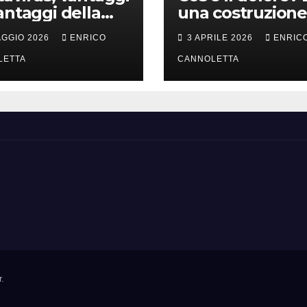
antaggi della
una costruzione
a incubazione
cervello
AGGIO 2026
ENRICO
3 APRILE 2026
ENRIC
LETTA
CANNOLETTA
r
.