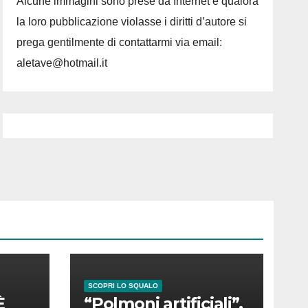
Alcune immagini sono prese da Internet e qualora
la loro pubblicazione violasse i diritti d’autore si
prega gentilmente di contattarmi via email:
aletave@hotmail.it
SCOPRI LO SQUALO
È
“Polmoni artificiali”,