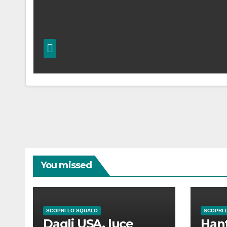
You missed
SCOPRI LO SQUALO
SCOPRI 
Dagli USA, luce
Hant