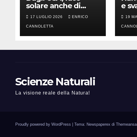
solare anche di
e sv
notte
lung
17 LUGLIO 2026
ENRICO
19 M
CANNOLETTA
CANNO
Scienze Naturali
La visione reale della Natura!
Proudly powered by WordPress
|
Tema: Newspaperex di
Themeansa