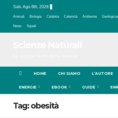
Salta
Sab. Ago 8th, 2026
al
Animali
Biologia
Calabria
Calamità
Ambiente
Geologica
contenuto
News
Squali
Scienze Naturali
La visione reale della Natura!
HOME
CHI SIAMO
L’AUTORE
ENERGIE
EBOOK
GUIDE
EN
Tag:
obesità