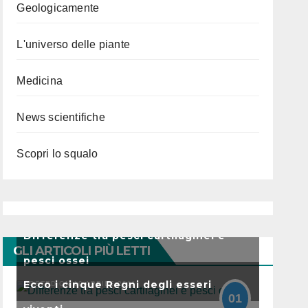
Geologicamente
L'universo delle piante
Medicina
News scientifiche
Scopri lo squalo
Differenze tra pesci cartilaginei e
GLI ARTICOLI PIÙ LETTI
pesci ossei
Ecco i cinque Regni degli esseri
POSTED ON 19 APRILE 2011
01