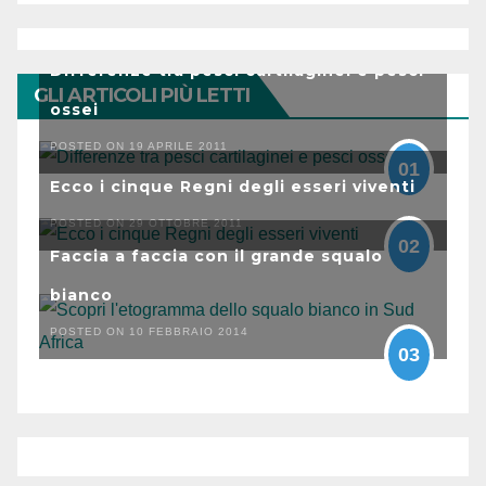
Differenze tra pesci cartilaginei e pesci
GLI ARTICOLI PIÙ LETTI
ossei
POSTED ON 19 APRILE 2011
01
Ecco i cinque Regni degli esseri viventi
POSTED ON 29 OTTOBRE 2011
02
Faccia a faccia con il grande squalo
bianco
POSTED ON 10 FEBBRAIO 2014
03