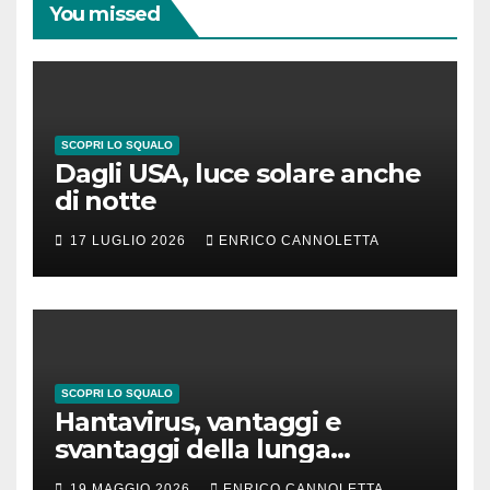
You missed
SCOPRI LO SQUALO
Dagli USA, luce solare anche
di notte
17 LUGLIO 2026
ENRICO CANNOLETTA
SCOPRI LO SQUALO
Hantavirus, vantaggi e
svantaggi della lunga
incubazione
19 MAGGIO 2026
ENRICO CANNOLETTA