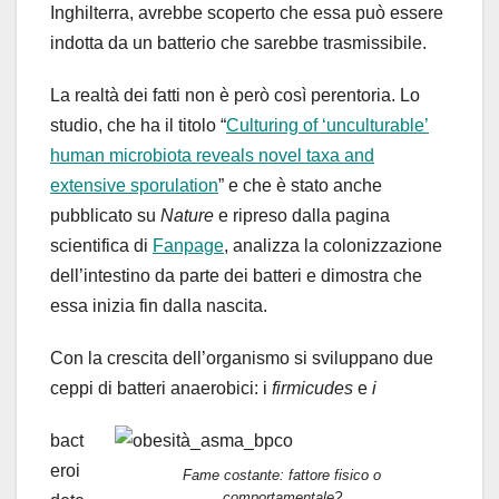
Inghilterra, avrebbe scoperto che essa può essere
indotta da un batterio che sarebbe trasmissibile.
La realtà dei fatti non è però così perentoria. Lo
studio, che ha il titolo “
Culturing of ‘unculturable’
human microbiota reveals novel taxa and
extensive sporulation
” e che è stato anche
pubblicato su
Nature
e ripreso dalla pagina
scientifica di
Fanpage
,
analizza la colonizzazione
dell’intestino da parte dei batteri e dimostra che
essa inizia fin dalla nascita.
Con la crescita dell’organismo si sviluppano due
ceppi di batteri anaerobici: i
f
irmicudes
e
i
bact
eroi
Fame costante: fattore fisico o
comportamentale?