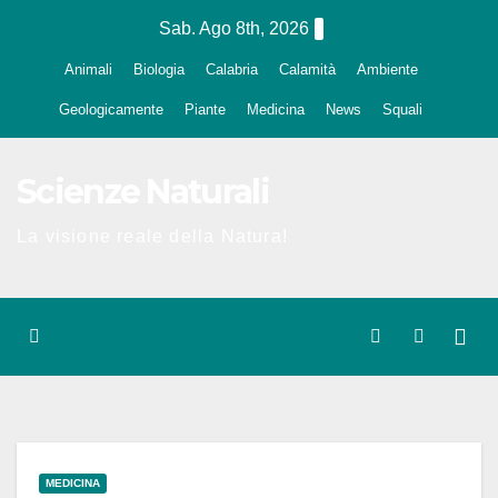
Salta
Sab. Ago 8th, 2026
al
Animali
Biologia
Calabria
Calamità
Ambiente
contenuto
Geologicamente
Piante
Medicina
News
Squali
Scienze Naturali
La visione reale della Natura!
MEDICINA