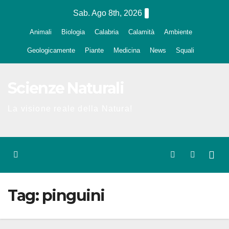
Salta
Sab. Ago 8th, 2026
al
Animali
Biologia
Calabria
Calamità
Ambiente
contenuto
Geologicamente
Piante
Medicina
News
Squali
Scienze Naturali
La visione reale della Natura!
Tag:
pinguini