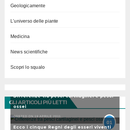
Geologicamente
L'universo delle piante
Medicina
News scientifiche
Scopri lo squalo
Differenze tra pesci cartilaginei e pesci
GLI ARTICOLI PIÙ LETTI
ossei
POSTED ON 19 APRILE 2011
01
Ecco i cinque Regni degli esseri viventi