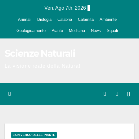
Salta
Ven. Ago 7th, 2026
al
Animali
Biologia
Calabria
Calamità
Ambiente
contenuto
Geologicamente
Piante
Medicina
News
Squali
Scienze Naturali
La visione reale della Natura!
L'UNIVERSO DELLE PIANTE