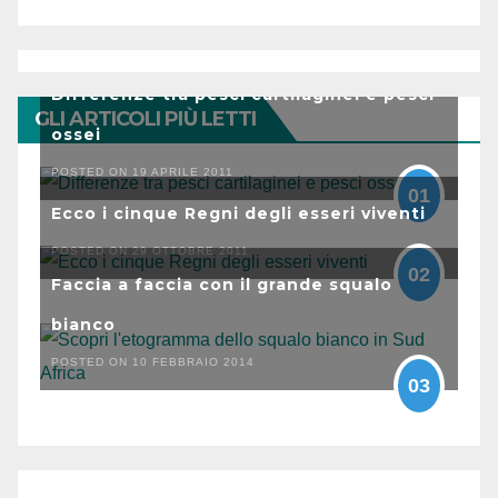
Differenze tra pesci cartilaginei e pesci
GLI ARTICOLI PIÙ LETTI
ossei
POSTED ON 19 APRILE 2011
01
Ecco i cinque Regni degli esseri viventi
POSTED ON 29 OTTOBRE 2011
02
Faccia a faccia con il grande squalo
bianco
POSTED ON 10 FEBBRAIO 2014
03