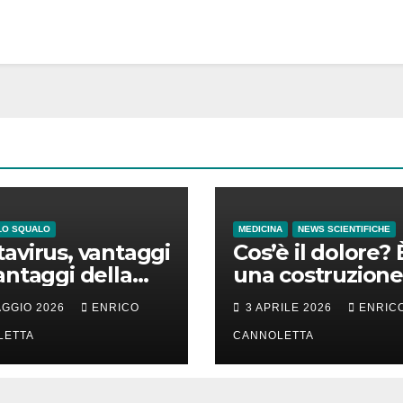
LO SQUALO
MEDICINA
NEWS SCIENTIFICHE
avirus, vantaggi
Cos’è il dolore? 
antaggi della
una costruzione
a incubazione
cervello
AGGIO 2026
ENRICO
3 APRILE 2026
ENRIC
LETTA
CANNOLETTA