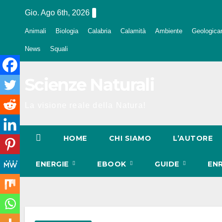
Salta
Gio. Ago 6th, 2026
al
Animali
Biologia
Calabria
Calamità
Ambiente
Geologica
contenuto
News
Squali
Scienze Naturali
La visione reale della Natura!
HOME
CHI SIAMO
L’AUTORE
ENERGIE
EBOOK
GUIDE
EN