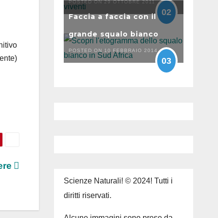
POSTED ON 29 OTTOBRE 2011
02
Faccia a faccia con il
grande squalo bianco
nitivo
POSTED ON 10 FEBBRAIO 2014
dente)
03
rere
Scienze Naturali! © 2024! Tutti i
diritti riservati.
Alcune immagini sono prese da