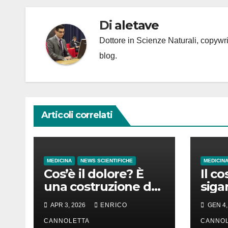
Di
aletave
Dottore in Scienze Naturali, copyw
blog.
Articoli correlati
MEDICINA
NEWS SCIENTIFICHE
MEDICIN
Cos’è il dolore? È
Il co
una costruzione del
siga
cervello
in d
APR 3, 2026
ENRICO
GEN 4,
in t
CANNOLETTA
CANNOL