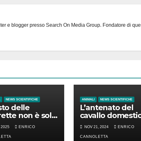
riter e blogger presso Search On Media Group. Fondatore di que
A
NEWS SCIENTIFICHE
ANIMALI
NEWS SCIENTIFICHE
sto delle
L’antenato del
rette non è solo
cavallo domesti
enaro ma anche
nacque nelle
 2025
ENRICO
NOV 21, 2024
ENRICO
empo di vita
steppe del Mar
ETTA
Nero
CANNOLETTA