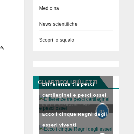
Medicina
News scientifiche
Scopri lo squalo
e,
GLI ARTICOLI PIÙ LETTI
Differenze tra pesci
cartilaginei e pesci ossei
POSTED ON 19 APRILE 2011
01
Ecco i cinque Regni degli
esseri viventi