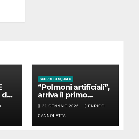
SCOPRI LO SQUALO
È
“Polmoni artificiali”,
 del
arriva il primo
successo
O
31 GENNAIO 2026
ENRICO
CANNOLETTA