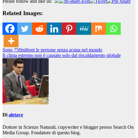
Please follow and like us:
Related Images:
Navigazione
Sono 750milioni le persone senza acqua nel mondo
Il clima estremo non è causato solo dal riscaldamento globale
articoli
Di
aletave
Dottore in Scienze Naturali, copywriter e blogger presso Search On
Media Group. Fondatore di questo blog.