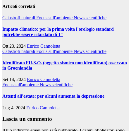
Articoli correlati
Catastrofi naturali
Focus sull'ambiente
News scientifiche
Impatto climatico: per la prima volta l’orologio standard
potrebbe essere ritardato di 1″
Ott 23, 2024
Enrico Cannoletta
Catastrofi naturali
Focus sull'ambiente
News scientifiche
Identificato l’U.S.O. (oggetto sismico non identificato) osservato
in Groenlandia
Set 14, 2024
Enrico Cannoletta
Focus sull'ambiente
News scientifiche
Attenti all’estate: per alcuni aumenta la depressione
Lug 4, 2024
Enrico Cannoletta
Lascia un commento
Il tuo indirizzo email non sarà pubblicato.
I campi obbligatori sono