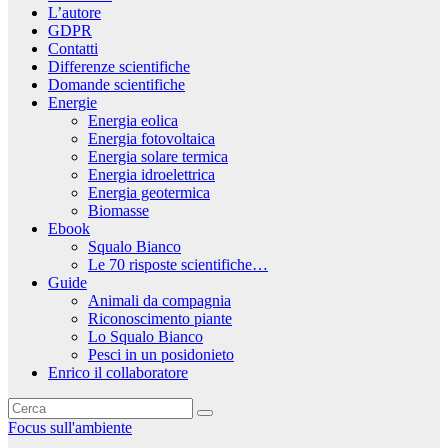
L’autore
GDPR
Contatti
Differenze scientifiche
Domande scientifiche
Energie
Energia eolica
Energia fotovoltaica
Energia solare termica
Energia idroelettrica
Energia geotermica
Biomasse
Ebook
Squalo Bianco
Le 70 risposte scientifiche…
Guide
Animali da compagnia
Riconoscimento piante
Lo Squalo Bianco
Pesci in un posidonieto
Enrico il collaboratore
Focus sull'ambiente