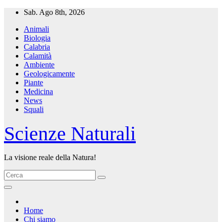
Salta
Sab. Ago 8th, 2026
al
Animali
contenuto
Biologia
Calabria
Calamità
Ambiente
Geologicamente
Piante
Medicina
News
Squali
Scienze Naturali
La visione reale della Natura!
Home
Chi siamo