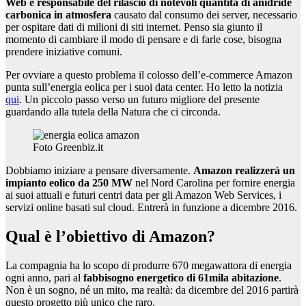
Web è responsabile del rilascio di notevoli quantità di anidride
carbonica in atmosfera
causato dal consumo dei server, necessario
per ospitare dati di milioni di siti internet. Penso sia giunto il
momento di cambiare il modo di pensare e di farle cose, bisogna
prendere iniziative comuni.
Per ovviare a questo problema il colosso dell’e-commerce Amazon
punta sull’energia eolica per i suoi data center. Ho letto la notizia
qui
. Un piccolo passo verso un futuro migliore del presente
guardando alla tutela della Natura che ci circonda.
Foto Greenbiz.it
Dobbiamo iniziare a pensare diversamente.
Amazon realizzerà un
impianto eolico da 250 MW
nel Nord Carolina per fornire energia
ai suoi attuali e futuri centri data per gli Amazon Web Services, i
servizi online basati sul cloud. Entrerà in funzione a dicembre 2016.
Qual è l’obiettivo di Amazon?
La compagnia ha lo scopo di produrre 670 megawattora di energia
ogni anno, pari al
fabbisogno energetico di 61mila abitazione
.
Non è un sogno, né un mito, ma realtà: da dicembre del 2016 partirà
questo progetto più unico che raro.