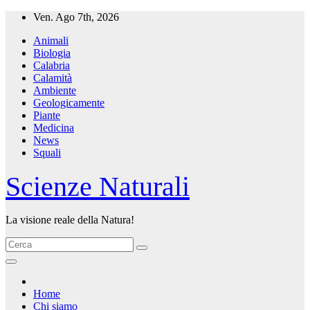
Salta
Ven. Ago 7th, 2026
al
Animali
contenuto
Biologia
Calabria
Calamità
Ambiente
Geologicamente
Piante
Medicina
News
Squali
Scienze Naturali
La visione reale della Natura!
Home
Chi siamo