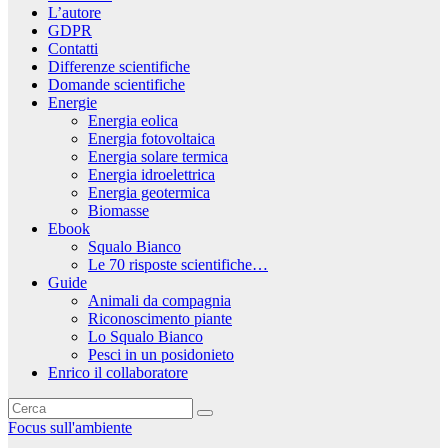
L’autore
GDPR
Contatti
Differenze scientifiche
Domande scientifiche
Energie
Energia eolica
Energia fotovoltaica
Energia solare termica
Energia idroelettrica
Energia geotermica
Biomasse
Ebook
Squalo Bianco
Le 70 risposte scientifiche…
Guide
Animali da compagnia
Riconoscimento piante
Lo Squalo Bianco
Pesci in un posidonieto
Enrico il collaboratore
Focus sull'ambiente