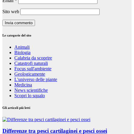
Email
*
Sito web
Le categorie del sito
Animali
Biologia
Calabria da scoprire
Catastrofi naturali
Focus sull'ambiente
Geologicamente
L'universo delle piante
Medicina
News scientifiche
Scopri lo squalo
Gli articoli più letti
Differenze tra pesci cartilaginei e pesci ossei