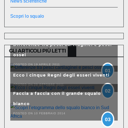
News scientifiche
Scopri lo squalo
Differenze tra pesci cartilaginei e pesci
GLI ARTICOLI PIÙ LETTI
ossei
POSTED ON 19 APRILE 2011
01
Ecco i cinque Regni degli esseri viventi
POSTED ON 29 OTTOBRE 2011
02
Faccia a faccia con il grande squalo
bianco
POSTED ON 10 FEBBRAIO 2014
03