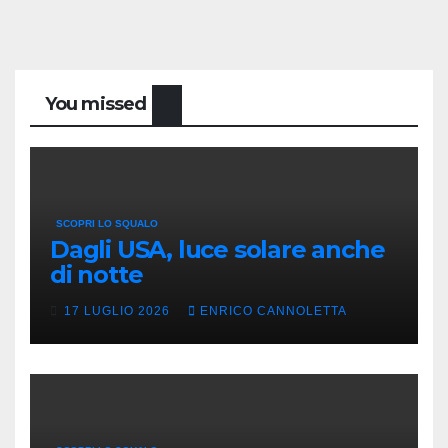
You missed
SCOPRI LO SQUALO
Dagli USA, luce solare anche
di notte
17 LUGLIO 2026
ENRICO CANNOLETTA