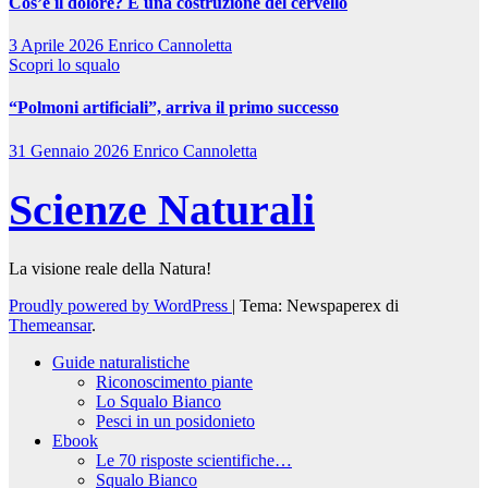
Cos’è il dolore? È una costruzione del cervello
3 Aprile 2026
Enrico Cannoletta
Scopri lo squalo
“Polmoni artificiali”, arriva il primo successo
31 Gennaio 2026
Enrico Cannoletta
Scienze Naturali
La visione reale della Natura!
Proudly powered by WordPress
|
Tema: Newspaperex di
Themeansar
.
Guide naturalistiche
Riconoscimento piante
Lo Squalo Bianco
Pesci in un posidonieto
Ebook
Le 70 risposte scientifiche…
Squalo Bianco