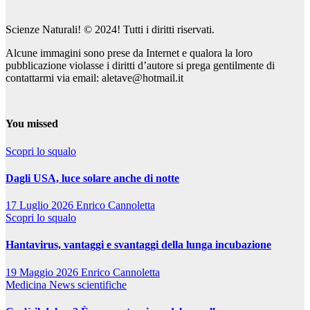
Scienze Naturali! © 2024! Tutti i diritti riservati.
Alcune immagini sono prese da Internet e qualora la loro
pubblicazione violasse i diritti d’autore si prega gentilmente di
contattarmi via email: aletave@hotmail.it
You missed
Scopri lo squalo
Dagli USA, luce solare anche di notte
17 Luglio 2026
Enrico Cannoletta
Scopri lo squalo
Hantavirus, vantaggi e svantaggi della lunga incubazione
19 Maggio 2026
Enrico Cannoletta
Medicina
News scientifiche