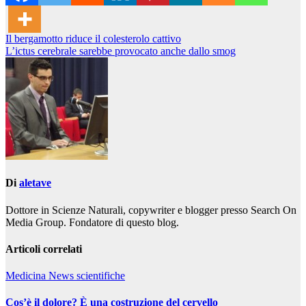
Navigazione
Il bergamotto riduce il colesterolo cattivo
L’ictus cerebrale sarebbe provocato anche dallo smog
articoli
Di
aletave
Dottore in Scienze Naturali, copywriter e blogger presso Search On
Media Group. Fondatore di questo blog.
Articoli correlati
Medicina
News scientifiche
Cos’è il dolore? È una costruzione del cervello