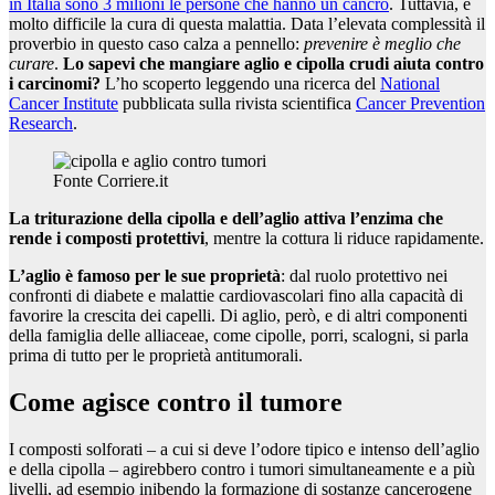
in Italia sono 3 milioni le persone che hanno un cancro
. Tuttavia, è
molto difficile la cura di questa malattia. Data l’elevata complessità il
proverbio in questo caso calza a pennello:
prevenire è meglio che
curare
.
Lo sapevi che mangiare aglio e cipolla crudi aiuta contro
i carcinomi?
L’ho scoperto leggendo una ricerca del
National
Cancer Institute
pubblicata sulla rivista scientifica
Cancer Prevention
Research
.
Fonte Corriere.it
La triturazione della cipolla e dell’aglio attiva l’enzima che
rende i composti protettivi
, mentre la cottura li riduce rapidamente.
L’aglio è famoso per le sue proprietà
: dal ruolo protettivo nei
confronti di diabete e malattie cardiovascolari fino alla capacità di
favorire la crescita dei capelli. Di aglio, però, e di altri componenti
della famiglia delle alliaceae, come cipolle, porri, scalogni, si parla
prima di tutto per le proprietà antitumorali.
Come agisce contro il tumore
I composti solforati – a cui si deve l’odore tipico e intenso dell’aglio
e della cipolla – agirebbero contro i tumori simultaneamente e a più
livelli, ad esempio inibendo la formazione di sostanze cancerogene