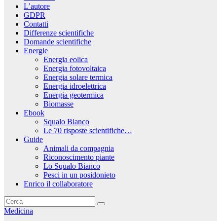
L’autore
GDPR
Contatti
Differenze scientifiche
Domande scientifiche
Energie
Energia eolica
Energia fotovoltaica
Energia solare termica
Energia idroelettrica
Energia geotermica
Biomasse
Ebook
Squalo Bianco
Le 70 risposte scientifiche…
Guide
Animali da compagnia
Riconoscimento piante
Lo Squalo Bianco
Pesci in un posidonieto
Enrico il collaboratore
Medicina