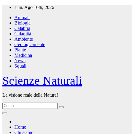
Salta
Lun. Ago 10th, 2026
al
Animali
contenuto
Biologia
Calabria
Calamità
Ambiente
Geologicamente
Piante
Medicina
News
Squali
Scienze Naturali
La visione reale della Natura!
Home
Chi siamo