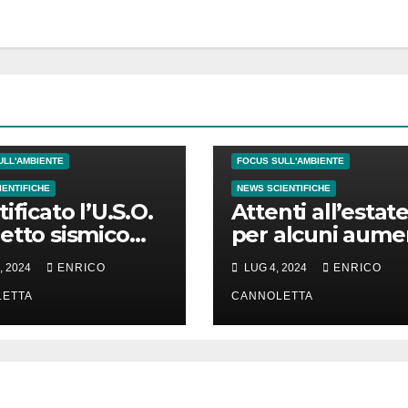
FI NATURALI
ULL'AMBIENTE
FOCUS SULL'AMBIENTE
IENTIFICHE
NEWS SCIENTIFICHE
ificato l’U.S.O.
Attenti all’estate
etto sismico
per alcuni aume
identificato)
la depressione
, 2024
ENRICO
LUG 4, 2024
ENRICO
rvato in
nlandia
ETTA
CANNOLETTA