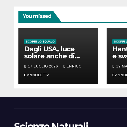
You missed
SCOPRI LO SQUALO
SCOPRI 
Dagli USA, luce
Hant
solare anche di
e sv
notte
lung
17 LUGLIO 2026
ENRICO
19 M
CANNOLETTA
CANNO
Scienze Naturali