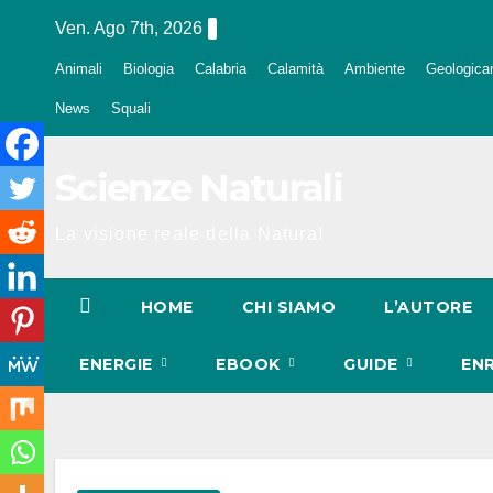
Salta
Ven. Ago 7th, 2026
al
Animali
Biologia
Calabria
Calamità
Ambiente
Geologica
contenuto
News
Squali
Scienze Naturali
La visione reale della Natura!
HOME
CHI SIAMO
L’AUTORE
ENERGIE
EBOOK
GUIDE
EN