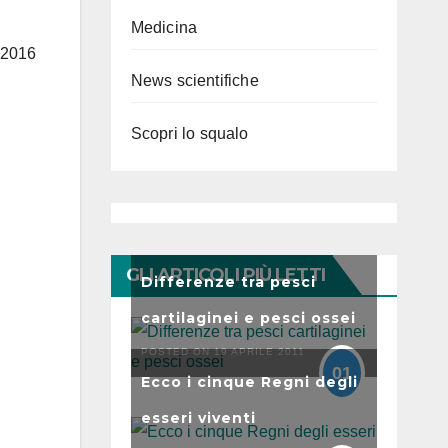
Medicina
 2016
News scientifiche
Scopri lo squalo
GLI ARTICOLI PIÙ LETTI
Differenze tra pesci
cartilaginei e pesci ossei
POSTED ON 19 APRILE 2011
01
Ecco i cinque Regni degli
esseri viventi