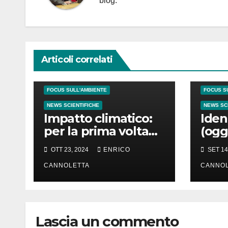
blog.
Articoli correlati
CATASTROFI NATURALI
CATASTRO
FOCUS SULL'AMBIENTE
FOCUS S
NEWS SCIENTIFICHE
NEWS SC
Impatto climatico:
Ident
per la prima volta
(ogg
l’orologio standard
non 
OTT 23, 2024
ENRICO
SET 14
potrebbe essere
osse
ritardato di 1″
CANNOLETTA
Groe
CANNOL
Lascia un commento