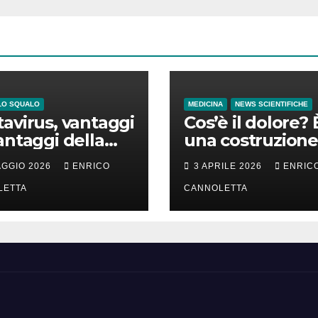
LO SQUALO
MEDICINA
NEWS SCIENTIFICHE
avirus, vantaggi
Cos’è il dolore? 
antaggi della
una costruzione
a incubazione
cervello
AGGIO 2026
ENRICO
3 APRILE 2026
ENRIC
LETTA
CANNOLETTA