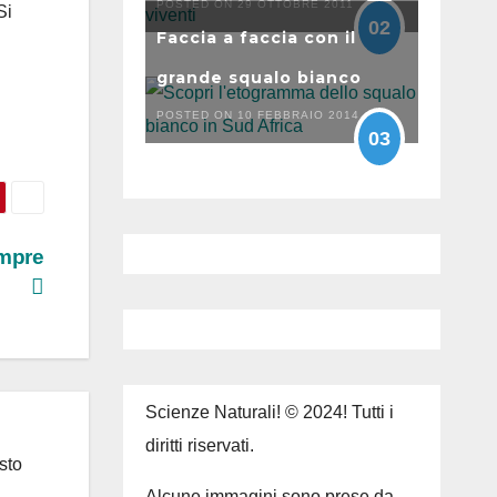
POSTED ON 29 OTTOBRE 2011
Si
02
Faccia a faccia con il
grande squalo bianco
POSTED ON 10 FEBBRAIO 2014
03
empre
Scienze Naturali! © 2024! Tutti i
diritti riservati.
sto
Alcune immagini sono prese da