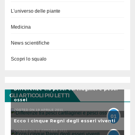
L'universo delle piante
Medicina
News scientifiche
Scopri lo squalo
Differenze tra pesci cartilaginei e pesci
GLI ARTICOLI PIÙ LETTI
ossei
POSTED ON 19 APRILE 2011
01
Ecco i cinque Regni degli esseri viventi
POSTED ON 29 OTTOBRE 2011