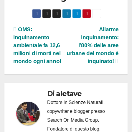
Navigazione
OMS:
Allarme
inquinamento
inquinamento:
articoli
ambientale fa 12,6
l’80% delle aree
milioni di morti nel
urbane del mondo è
mondo ogni anno!
inquinato!
Di
aletave
Dottore in Scienze Naturali,
copywriter e blogger presso
Search On Media Group.
Fondatore di questo blog.