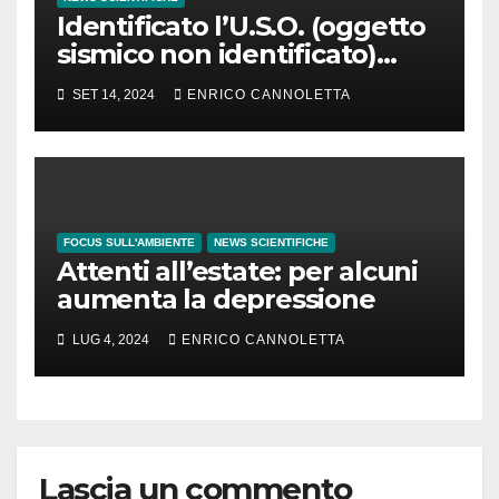
Identificato l’U.S.O. (oggetto
sismico non identificato)
osservato in Groenlandia
SET 14, 2024
ENRICO CANNOLETTA
FOCUS SULL'AMBIENTE
NEWS SCIENTIFICHE
Attenti all’estate: per alcuni
aumenta la depressione
LUG 4, 2024
ENRICO CANNOLETTA
Lascia un commento