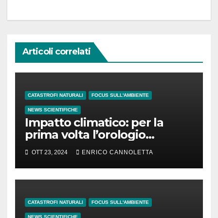
Articoli correlati
CATASTROFI NATURALI
FOCUS SULL'AMBIENTE
NEWS SCIENTIFICHE
Impatto climatico: per la
prima volta l’orologio
standard potrebbe essere
OTT 23, 2024
ENRICO CANNOLETTA
ritardato di 1″
CATASTROFI NATURALI
FOCUS SULL'AMBIENTE
NEWS SCIENTIFICHE