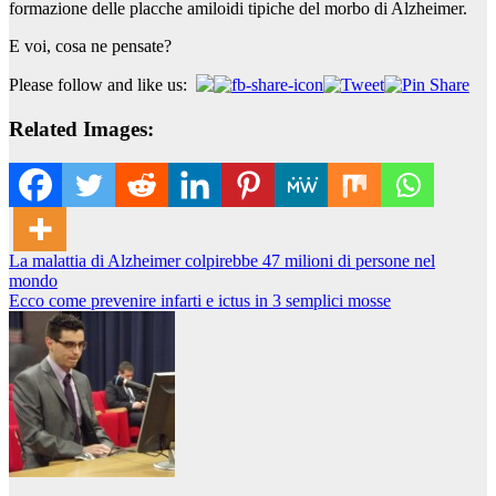
formazione delle placche amiloidi tipiche del morbo di Alzheimer.
E voi, cosa ne pensate?
Please follow and like us:
Related Images:
Navigazione
La malattia di Alzheimer colpirebbe 47 milioni di persone nel
mondo
articoli
Ecco come prevenire infarti e ictus in 3 semplici mosse