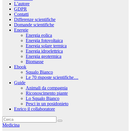
L’autore
GDPR
Contatti
Differenze scientifiche
Domande scientifiche
Energie
Energia eolica
Energia fotovoltaica
Energia solare termica
Energia idroelettrica
Energia geotermica
Biomasse
Ebook
Squalo Bianco
Le 70 risposte scientifiche…
Guide
Animali da compagnia
Riconoscimento piante
Lo Squalo Bianco
Pesci in un posidonieto
Enrico il collaboratore
Medicina