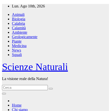
Salta
Lun. Ago 10th, 2026
al
Animali
contenuto
Biologia
Calabria
Calamità
Ambiente
Geologicamente
Piante
Medicina
News
Squali
Scienze Naturali
La visione reale della Natura!
Home
Chi siamo