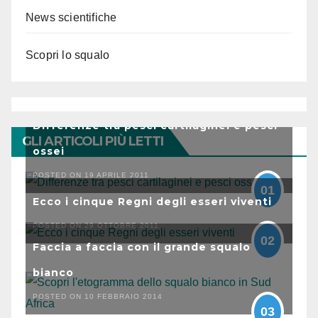
News scientifiche
Scopri lo squalo
Differenze tra pesci cartilaginei e pesci
GLI ARTICOLI PIÙ LETTI
ossei
POSTED ON 19 APRILE 2011
01
Ecco i cinque Regni degli esseri viventi
POSTED ON 29 OTTOBRE 2011
02
Faccia a faccia con il grande squalo
bianco
POSTED ON 10 FEBBRAIO 2014
03