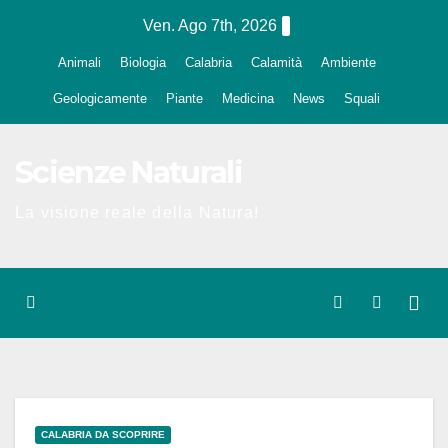
Salta
Ven. Ago 7th, 2026
al
Animali
Biologia
Calabria
Calamità
Ambiente
contenuto
Geologicamente
Piante
Medicina
News
Squali
Scienze Naturali
La visione reale della Natura!
CALABRIA DA SCOPRIRE