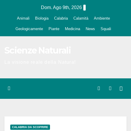
Salta
Dom. Ago 9th, 2026
al
Animali
Biologia
Calabria
Calamità
Ambiente
contenuto
Geologicamente
Piante
Medicina
News
Squali
Scienze Naturali
La visione reale della Natura!
CALABRIA DA SCOPRIRE