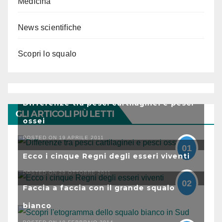
Medicina
News scientifiche
Scopri lo squalo
Differenze tra pesci cartilaginei e pesci
GLI ARTICOLI PIÙ LETTI
ossei
POSTED ON 19 APRILE 2011
01
Ecco i cinque Regni degli esseri viventi
POSTED ON 29 OTTOBRE 2011
02
Faccia a faccia con il grande squalo
bianco