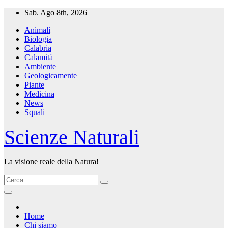
Salta
Sab. Ago 8th, 2026
al
Animali
contenuto
Biologia
Calabria
Calamità
Ambiente
Geologicamente
Piante
Medicina
News
Squali
Scienze Naturali
La visione reale della Natura!
Home
Chi siamo