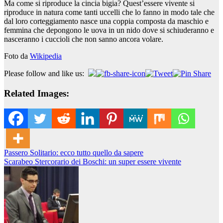
Ma come si riproduce la cincia bigia? Quest’essere vivente si
riproduce in natura come tanti uccelli che lo fanno in modo tale che
dal loro corteggiamento nasce una coppia composta da maschio e
femmina che depongono le uova in un nido dove si schiuderanno e
nasceranno i cuccioli che non sanno ancora volare.
Foto da
Wikipedia
Please follow and like us:
Related Images:
Navigazione
Passero Solitario: ecco tutto quello da sapere
Scarabeo Stercorario dei Boschi: un super essere vivente
articoli