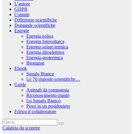
L’autore
GDPR
Contatti
Differenze scientifiche
Domande scientifiche
Energie
Energia eolica
Energia fotovoltaica
Energia solare termica
Energia idroelettrica
Energia geotermica
Biomasse
Ebook
Squalo Bianco
Le 70 risposte scientifiche…
Guide
Animali da compagnia
Riconoscimento piante
Lo Squalo Bianco
Pesci in un posidonieto
Enrico il collaboratore
Calabria da scoprire