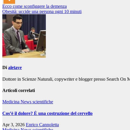
Navigazione
Ecco come sconfiggere la demenza
Obesità: uccide una persona ogni 10 minuti
articoli
Di
aletave
Dottore in Scienze Naturali, copywriter e blogger presso Search On 
Articoli correlati
Medicina
News scientifiche
Cos’è il dolore? È una costruzione del cervello
Apr 3, 2026
Enrico Cannoletta
Medicina
News scientifiche