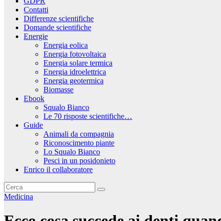
GDPR
Contatti
Differenze scientifiche
Domande scientifiche
Energie
Energia eolica
Energia fotovoltaica
Energia solare termica
Energia idroelettrica
Energia geotermica
Biomasse
Ebook
Squalo Bianco
Le 70 risposte scientifiche…
Guide
Animali da compagnia
Riconoscimento piante
Lo Squalo Bianco
Pesci in un posidonieto
Enrico il collaboratore
Medicina
Ecco cosa succede ai denti qua