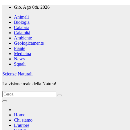
Salta
Gio. Ago 6th, 2026
al
Animali
contenuto
Biologia
Calabria
Calamità
Ambiente
Geologicamente
Piante
Medicina
News
Squali
Scienze Naturali
La visione reale della Natura!
Home
Chi siamo
L’autore