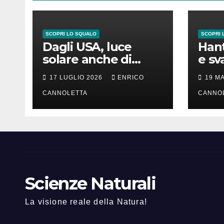
SCOPRI LO SQUALO
SCOPRI 
Dagli USA, luce
Hant
solare anche di
e sv
notte
lung
17 LUGLIO 2026
ENRICO
19 M
CANNOLETTA
CANNO
Scienze Naturali
La visione reale della Natura!