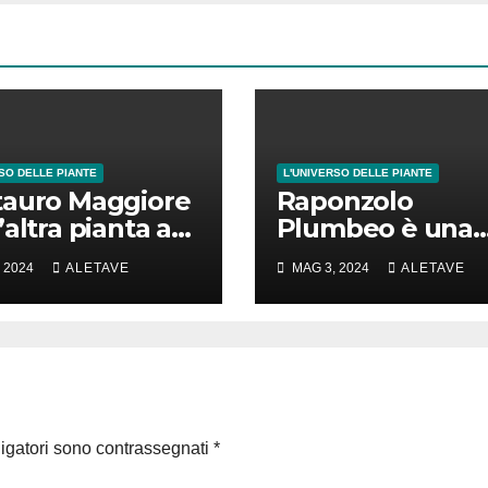
SO DELLE PIANTE
L'UNIVERSO DELLE PIANTE
auro Maggiore
Raponzolo
’altra pianta a
Plumbeo è una
poco
pianta davvero 
 2024
ALETAVE
MAG 3, 2024
ALETAVE
tacolare
scoprire
ligatori sono contrassegnati
*