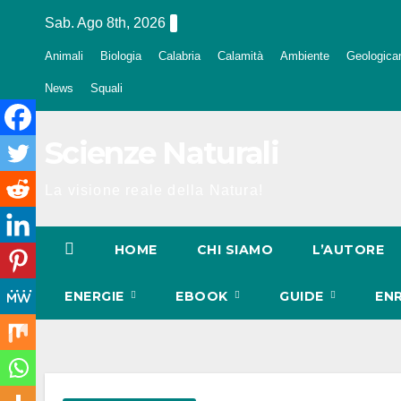
Salta
Sab. Ago 8th, 2026
al
Animali
Biologia
Calabria
Calamità
Ambiente
Geologica
contenuto
News
Squali
Scienze Naturali
La visione reale della Natura!
HOME
CHI SIAMO
L’AUTORE
ENERGIE
EBOOK
GUIDE
EN