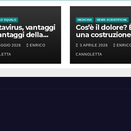
LO SQUALO
MEDICINA
NEWS SCIENTIFICHE
avirus, vantaggi
Cos’è il dolore? 
antaggi della
una costruzione
a incubazione
cervello
AGGIO 2026
ENRICO
3 APRILE 2026
ENRIC
LETTA
CANNOLETTA