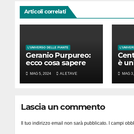
Articoli correlati
L'UNIVERSO DELLE PIANTE
L'UNIVER
Geranio Purpureo:
Cent
ecco cosa sapere
è un
dir 
MAG 5, 2024
ALETAVE
MAG 3,
spet
Lascia un commento
Il tuo indirizzo email non sarà pubblicato.
I campi obb