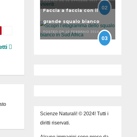
POSTED ON 29 OTTOBRE 2011
02
Faccia a faccia con il
grande squalo bianco
POSTED ON 10 FEBBRAIO 2014
03
etti
sto
Scienze Naturali! © 2024! Tutti i
diritti riservati.
Alcune immagini sono prese da