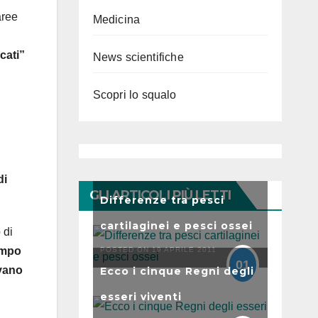
aree
Medicina
cati”
News scientifiche
Scopri lo squalo
di
GLI ARTICOLI PIÙ LETTI
Differenze tra pesci
cartilaginei e pesci ossei
 di
ampo
POSTED ON 19 APRILE 2011
01
ovano
Ecco i cinque Regni degli
esseri viventi