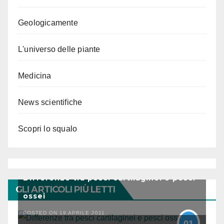
Geologicamente
L'universo delle piante
Medicina
News scientifiche
Scopri lo squalo
Differenze tra pesci cartilaginei e pesci
GLI ARTICOLI PIÙ LETTI
ossei
POSTED ON 19 APRILE 2011
01