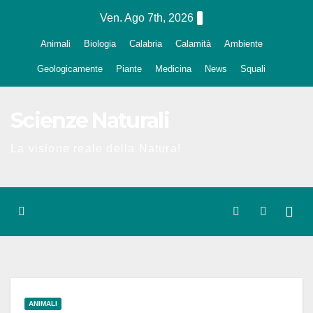
Salta
Ven. Ago 7th, 2026
al
Animali
Biologia
Calabria
Calamità
Ambiente
contenuto
Geologicamente
Piante
Medicina
News
Squali
Scienze Naturali
La visione reale della Natura!
ANIMALI