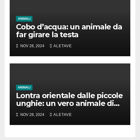
ANIMALI
Cobo d’acqua: un animale da
far girare la testa
NOV 28, 2024
ALETAVE
ANIMALI
Lontra orientale dalle piccole
unghie: un vero animale di
cui parlare
NOV 28, 2024
ALETAVE