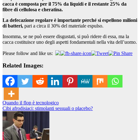
cacca è composta per il 75% da liquidi e il restante 25% da
fibre di cellulosa e cheratina.
La defecazione regolare è importante perché si espellono milioni
di batteri,
pari a circa il 30% del materiale espulso.
Insomma, se ne può essere disgustati, si può ridere di essa, ma la
cacca costituisce uno degli aspetti fondamentali nella vita dell’uomo.
Please follow and like us:
Related Images:
Navigazione
Quando il flop è tecnologico
Cibi afrodisiaci: stimolanti sessuali o placebo?
articoli