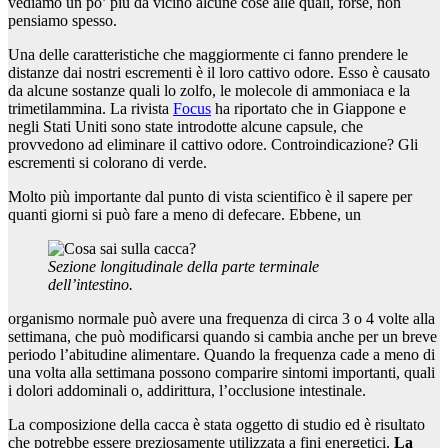
vediamo un po’ più da vicino alcune cose alle quali, forse, non
pensiamo spesso.
Una delle caratteristiche che maggiormente ci fanno prendere le
distanze dai nostri escrementi è il loro cattivo odore. Esso è causato
da alcune sostanze quali lo zolfo, le molecole di ammoniaca e la
trimetilammina. La rivista
Focus
ha riportato che in Giappone e
negli Stati Uniti sono state introdotte alcune capsule, che
provvedono ad eliminare il cattivo odore. Controindicazione? Gli
escrementi si colorano di verde.
Molto più importante dal punto di vista scientifico è il sapere per
quanti giorni si può fare a meno di defecare. Ebbene, un
Sezione longitudinale della parte terminale
dell’intestino.
organismo normale può avere una frequenza di circa 3 o 4 volte alla
settimana, che può modificarsi quando si cambia anche per un breve
periodo l’abitudine alimentare. Quando la frequenza cade a meno di
una volta alla settimana possono comparire sintomi importanti, quali
i dolori addominali o, addirittura, l’occlusione intestinale.
La composizione della cacca è stata oggetto di studio ed è risultato
che potrebbe essere preziosamente utilizzata a fini energetici.
La