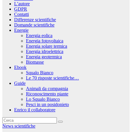
L’autore
GDPR
Contatti
Differenze scientifiche
Domande scientifiche
Energie
Energia eolica
Energia fotovoltaica
Energia solare termica
Energia idroelettrica
Energia geotermica
Biomasse
Ebook
Squalo Bianco
Le 70 risposte scientifiche…
Guide
Animali da compagnia
Riconoscimento piante
Lo Squalo Bianco
Pesci in un posidonieto
Enrico il collaboratore
News scientifiche