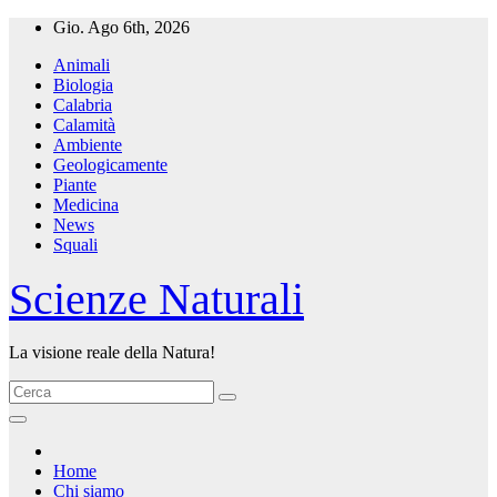
Salta
Gio. Ago 6th, 2026
al
Animali
contenuto
Biologia
Calabria
Calamità
Ambiente
Geologicamente
Piante
Medicina
News
Squali
Scienze Naturali
La visione reale della Natura!
Home
Chi siamo