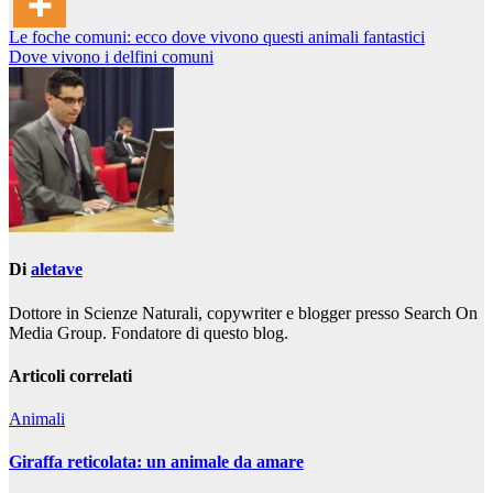
Navigazione
Le foche comuni: ecco dove vivono questi animali fantastici
Dove vivono i delfini comuni
articoli
Di
aletave
Dottore in Scienze Naturali, copywriter e blogger presso Search On
Media Group. Fondatore di questo blog.
Articoli correlati
Animali
Giraffa reticolata: un animale da amare