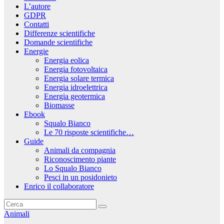
L’autore
GDPR
Contatti
Differenze scientifiche
Domande scientifiche
Energie
Energia eolica
Energia fotovoltaica
Energia solare termica
Energia idroelettrica
Energia geotermica
Biomasse
Ebook
Squalo Bianco
Le 70 risposte scientifiche…
Guide
Animali da compagnia
Riconoscimento piante
Lo Squalo Bianco
Pesci in un posidonieto
Enrico il collaboratore
Animali