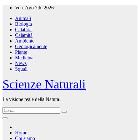
Salta
Ven. Ago 7th, 2026
al
Animali
contenuto
Biologia
Calabria
Calamità
Ambiente
Geologicamente
Piante
Medicina
News
Squali
Scienze Naturali
La visione reale della Natura!
Home
Chi siamo