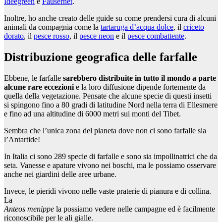
Ideegreen
e
Fausernet
.
Inoltre, ho anche creato delle guide su come prendersi cura di alcuni
animali da compagnia come la
tartaruga d’acqua dolce
, il
criceto
dorato
, il
pesce rosso
, il
pesce neon
e il
pesce combattente
.
Distribuzione geografica delle farfalle
Ebbene, le farfalle
sarebbero distribuite in tutto il mondo a parte
alcune rare eccezioni
e la loro diffusione dipende fortemente da
quella della vegetazione. Pensate che alcune specie di questi insetti
si spingono fino a 80 gradi di latitudine Nord nella terra di Ellesmere
e fino ad una altitudine di 6000 metri sui monti del Tibet.
Sembra che l’unica zona del pianeta dove non ci sono farfalle sia
l’Antartide!
In Italia ci sono 289 specie di farfalle e sono sia impollinatrici che da
seta. Vanesse e apature vivono nei boschi, ma le possiamo osservare
anche nei giardini delle aree urbane.
Invece, le pieridi vivono nelle vaste praterie di pianura e di collina.
La
Anteos menippe
la possiamo vedere nelle campagne ed è facilmente
riconoscibile per le ali gialle.