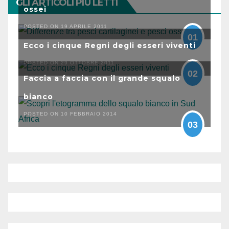
GLI ARTICOLI PIÙ LETTI
ossei
POSTED ON 19 APRILE 2011
01
Ecco i cinque Regni degli esseri viventi
POSTED ON 29 OTTOBRE 2011
02
Faccia a faccia con il grande squalo
bianco
POSTED ON 10 FEBBRAIO 2014
03