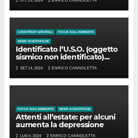
OTT 23, 2024
ENRICO CANNOLETTA
ritardato di 1″
CATASTROFI NATURALI
FOCUS SULL'AMBIENTE
NEWS SCIENTIFICHE
Identificato l’U.S.O. (oggetto
sismico non identificato)
osservato in Groenlandia
SET 14, 2024
ENRICO CANNOLETTA
FOCUS SULL'AMBIENTE
NEWS SCIENTIFICHE
Attenti all’estate: per alcuni
aumenta la depressione
LUG 4, 2024
ENRICO CANNOLETTA